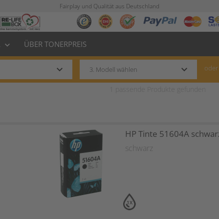
Fairplay und Qualität aus Deutschland
L
ÜBER TONERPREIS
keyboard_arrow_down
keyboard_arrow_down
keyboard_arrow_down
oder
1
passende Produkte gefunden
HP Tinte 51604A schwar
schwarz
1X