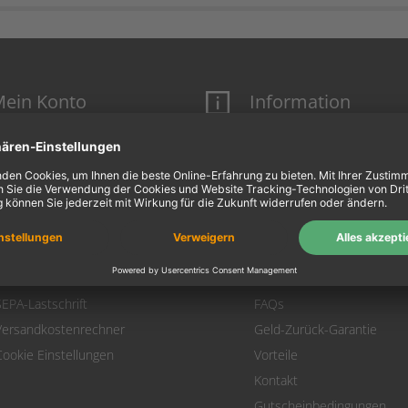
ein Konto
Information
Mein Konto
Über uns
Login
AGB
Warenkorb
Datenschutz
Zahlung
Widerrufsbelehrung
Versand
Hausmarken-Garantie
Warenrücksendung
Impressum
SEPA-Lastschrift
FAQs
Versandkostenrechner
Geld-Zurück-Garantie
Cookie Einstellungen
Vorteile
Kontakt
Gutscheinbedingungen