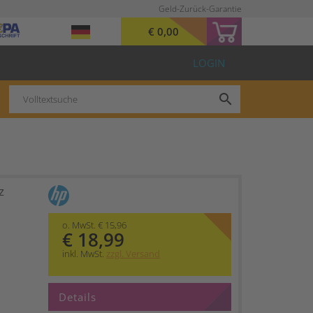
Geld-Zurück-Garantie
€ 0,00
LOGIN
search
z
o. MwSt. € 15,96
€ 18,99
inkl. MwSt.
zzgl. Versand
Details