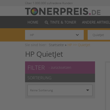
Über 1.000.000 zufriedene Kunden
HOME
TINTE & TONER
ANDERE ARTIKE
search
keyboard_arrow_down
Sie sind hier:
Startseite
»
HP >>
QuietJet
HP QuietJet
FILTER
- zurücksetzen
SORTIERUNG