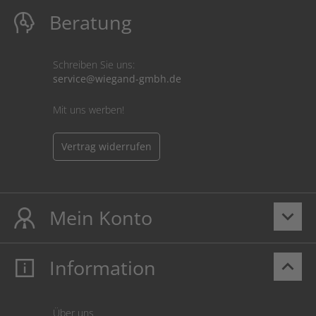
Beratung
Schreiben Sie uns:
service@wiegand-gmbh.de
Mit uns werben!
Vertrag widerrufen
Mein Konto
keyboard_arrow_down
Information
keyboard_arrow_up
Mein Konto
Login
Warenkorb
Über uns