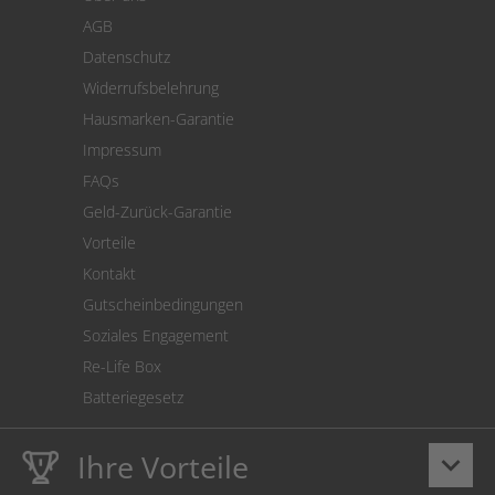
Zahlung
AGB
Versand
Datenschutz
Warenrücksendung
Widerrufsbelehrung
SEPA-Lastschrift
Hausmarken-Garantie
Versandkostenrechner
Impressum
Cookie Einstellungen
FAQs
Geld-Zurück-Garantie
Vorteile
Kontakt
Gutscheinbedingungen
Soziales Engagement
Re-Life Box
Batteriegesetz
Ihre Vorteile
keyboard_arrow_down