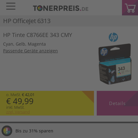
HP OfficeJet 6313
HP Tinte C8766EE 343 CMY
Cyan
,
Gelb
,
Magenta
Passende Geräte anzeigen
o. MwSt.
€ 42,01
€ 49,99
Details
inkl. MwSt.
zzgl. Versand
Bis zu 31% sparen