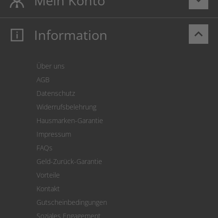
Mein Konto
Information
keyboard_arrow_up
Mein Konto
Login
Warenkorb
Über uns
Zahlung
AGB
Versand
Datenschutz
Warenrücksendung
Widerrufsbelehrung
SEPA-Lastschrift
Hausmarken-Garantie
Versandkostenrechner
Impressum
Cookie Einstellungen
FAQs
Geld-Zurück-Garantie
Vorteile
Kontakt
Gutscheinbedingungen
Soziales Engagement