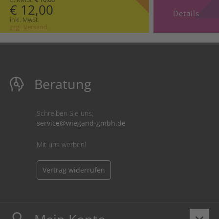
€ 12,00
Details
inkl. MwSt.
zzgl. Versand
Beratung
Schreiben Sie uns:
service@wiegand-gmbh.de
Mit uns werben!
Vertrag widerrufen
keyboard_arrow_down