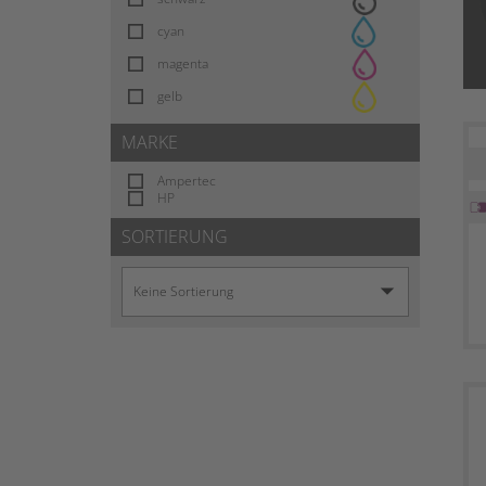
cyan
magenta
gelb
MARKE
Ampertec
HP
SORTIERUNG