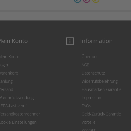
ein Konto
Information
Mein Konto
Über uns
Login
AGB
Warenkorb
Datenschutz
Zahlung
Widerrufsbelehrung
Versand
Hausmarken-Garantie
Warenrücksendung
Impressum
SEPA-Lastschrift
FAQs
Versandkostenrechner
Geld-Zurück-Garantie
Cookie Einstellungen
Vorteile
Kontakt