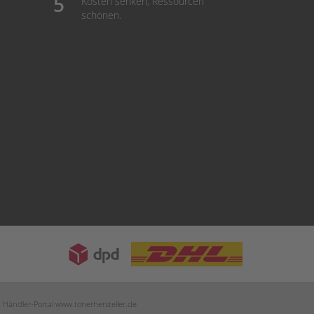
Kosten senken, Ressourcen
schonen.
m Händler-Portal
www.tonerhersteller.de