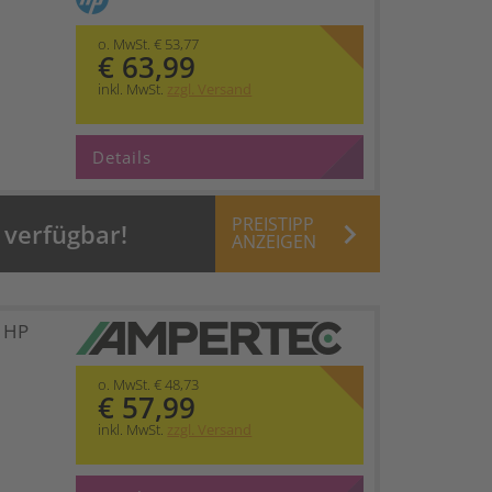
o. MwSt. € 53,77
€ 63,99
inkl. MwSt.
zzgl. Versand
Details
PREISTIPP
keyboard_arrow_right
 verfügbar!
ANZEIGEN
t HP
o. MwSt. € 48,73
€ 57,99
inkl. MwSt.
zzgl. Versand