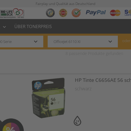
Fairplay und Qualität aus Deutschland
L
ÜBER TONERPREIS
keyboard_arrow_down
keyboard_arrow_down
keyboard_arrow_down
oder
8
passende Produkte gefunden
HP Tinte C6656AE 56 sc
schwarz
1X