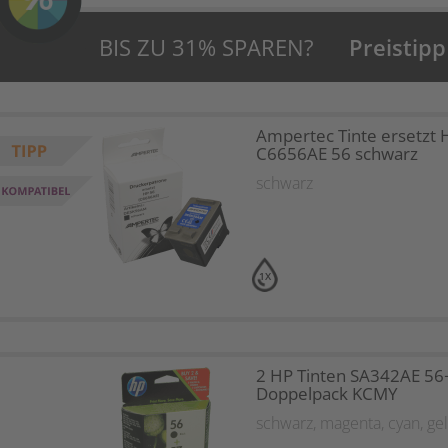
BIS ZU 31% SPAREN?
Preistipp
Ampertec Tinte ersetzt 
C6656AE 56 schwarz
schwarz
1X
2 HP Tinten SA342AE 56
Doppelpack KCMY
schwarz
,
magenta
,
cyan
,
ge