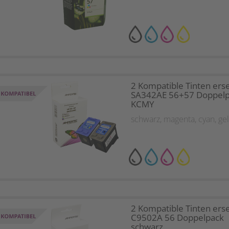
2 Kompatible Tinten ers
SA342AE 56+57 Doppel
KCMY
schwarz
,
magenta
,
cyan
,
ge
2 Kompatible Tinten ers
C9502A 56 Doppelpack
schwarz