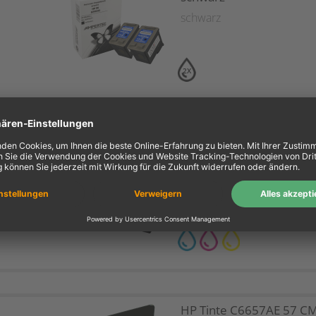
schwarz
2X
2 Kompatible Tinten ers
C9503A 57 Doppelpack
magenta
,
cyan
,
gelb
HP Tinte C6657AE 57 C