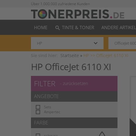
Über 1.000.000 zufriedene Kunden
HOME
TINTE & TONER
ANDERE ARTIKE
search
keyboard_arrow_down
Sie sind hier:
Startseite
»
HP >>
OfficeJet 6110 XI
HP OfficeJet 6110 XI
FILTER
- zurücksetzen
ANGEBOTE
Sets
Ampertec
FARBE
schwarz