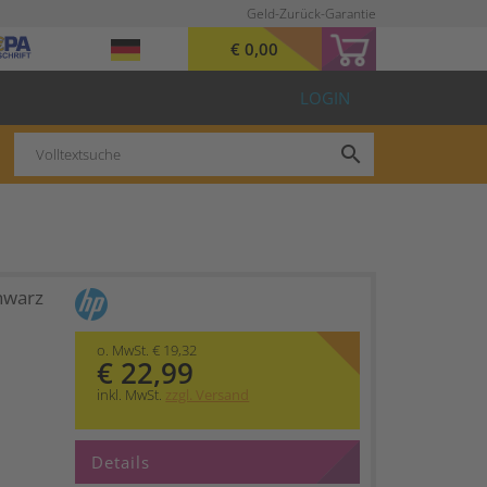
Geld-Zurück-Garantie
€ 0,00
LOGIN
search
hwarz
o. MwSt. € 19,32
€ 22,99
inkl. MwSt.
zzgl. Versand
Details