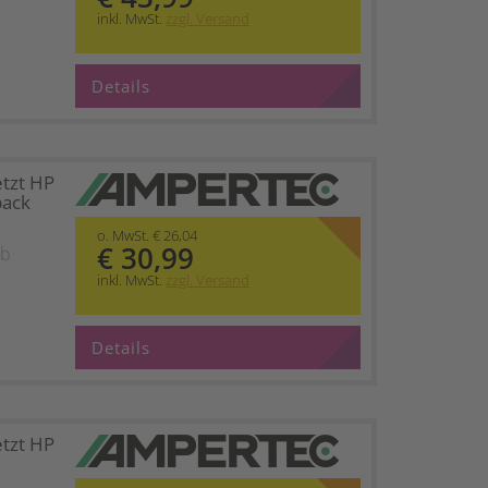
inkl. MwSt.
zzgl. Versand
Details
etzt HP
pack
o. MwSt. € 26,04
€ 30,99
lb
inkl. MwSt.
zzgl. Versand
Details
etzt HP