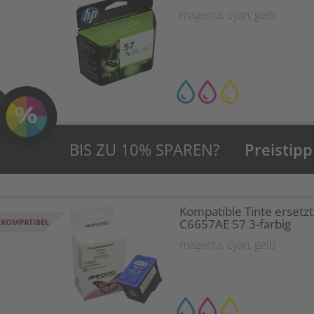
magenta
,
cyan
,
gelb
BIS ZU 10% SPAREN?
Preistipp
Kompatible Tinte ersetz
C6657AE 57 3-farbig
magenta
,
cyan
,
gelb