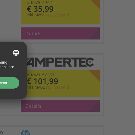
o. MwSt. € 30,24
€ 35,99
inkl. MwSt.
zzgl. Versand
Details
etzt HP
 CMY
o. MwSt. € 85,71
€ 101,99
inkl. MwSt.
zzgl. Versand
Details
MY