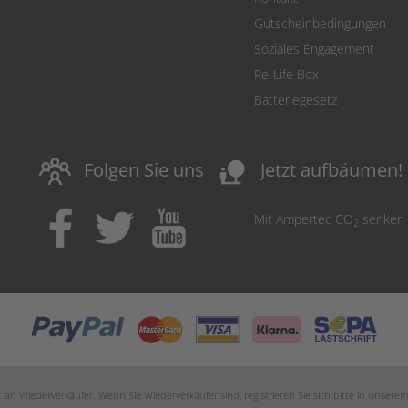
Gutscheinbedingungen
Soziales Engagement
Re-Life Box
Batteriegesetz
nature_people
Folgen Sie uns
Jetzt aufbäumen!
Mit Ampertec CO
senken
2
an Wiederverkäufer. Wenn Sie Wiederverkäufer sind, registrieren Sie sich bitte in unsere