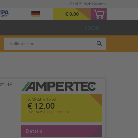
Geld-Zurück-Garantie
€ 0,00
LOGIN
search
zt HP
o. MwSt. € 10,08
€ 12,00
inkl. MwSt.
zzgl. Versand
Details