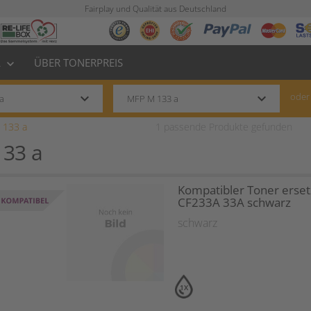
Fairplay und Qualität aus Deutschland
L
ÜBER TONERPREIS
keyboard_arrow_down
keyboard_arrow_down
keyboard_arrow_down
oder
 133 a
1
passende Produkte gefunden
133 a
Kompatibler Toner erset
CF233A 33A schwarz
schwarz
1X