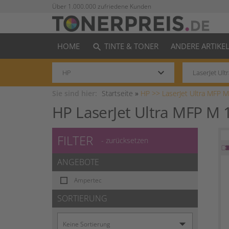
Über 1.000.000 zufriedene Kunden
HOME
TINTE & TONER
ANDERE ARTIKE
search
keyboard_arrow_down
Sie sind hier:
Startseite
»
HP >>
LaserJet Ultra MFP M
HP LaserJet Ultra MFP M 
FILTER
- zurücksetzen
ANGEBOTE
Ampertec
SORTIERUNG