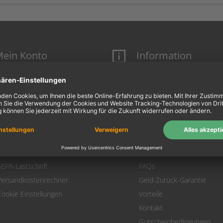
ein Konto
Information
Mein Konto
Über uns
Login
AGB
Warenkorb
Datenschutz
Zahlung
Widerrufsbelehrung
Versand
Hausmarken-Garantie
Warenrücksendung
Impressum
SEPA-Lastschrift
FAQs
Versandkostenrechner
Geld-Zurück-Garantie
Cookie Einstellungen
Vorteile
Kontakt
Gutscheinbedingungen