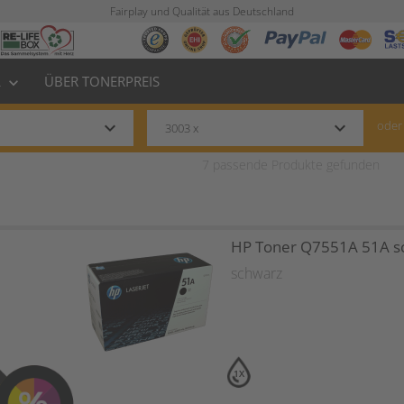
Fairplay und Qualität aus Deutschland
L
ÜBER TONERPREIS
keyboard_arrow_down
keyboard_arrow_down
keyboard_arrow_down
oder
7
passende Produkte gefunden
HP Toner Q7551A 51A s
schwarz
1X