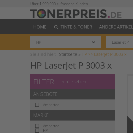
Über 1.000.000 zufriedene Kunden
HOME
TINTE & TONER
ANDERE ARTIKE
search
keyboard_arrow_down
Sie sind hier:
Startseite
»
HP >>
LaserJet P 3003 x
HP LaserJet P 3003 x
FILTER
- zurücksetzen
ANGEBOTE
Ampertec
MARKE
Ampertec
HP