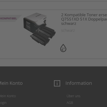
2 Kompatible Toner erse
Q7551XD 51X Doppelpa
schwarz
schwarz
1X
ein Konto
Information
Mein Konto
Über uns
Login
AGB