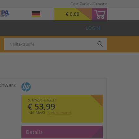
Geld-Zurück-Garantie
€ 0,00
LOGIN
search
chwarz
o. MwSt. € 45,37
€ 53,99
inkl. MwSt.
zzgl. Versand
Details