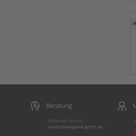
Beratung
M
Schreiben Sie uns:
service@wiegand-gmbh.de