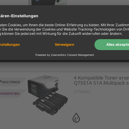
1X
BIS ZU 31% SPAREN?
Preistipp
4 Kompatible Toner erse
Q7551A 51A Multipack 
schwarz
4X