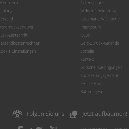
Warenkorb
Datenschutz
Zahlung
Widerrufsbelehrung
Versand
Hausmarken-Garantie
Warenrücksendung
Impressum
SEPA-Lastschrift
FAQs
Versandkostenrechner
Geld-Zurück-Garantie
Cookie Einstellungen
Vorteile
Kontakt
Gutscheinbedingungen
Soziales Engagement
Re-Life Box
Batteriegesetz
nature_people
Folgen Sie uns
Jetzt aufbäumen!