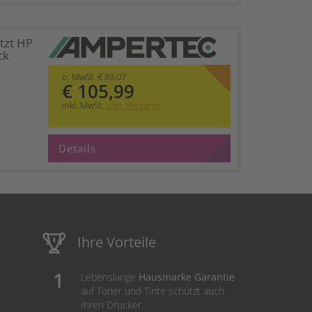
tzt HP
ck
o. MwSt. € 89,07
€ 105,99
inkl. MwSt.
zzgl. Versand
Details
Ihre Vorteile
Lebenslange
Hausmarke Garantie
auf Toner und Tinte schützt auch
Ihren Drucker.