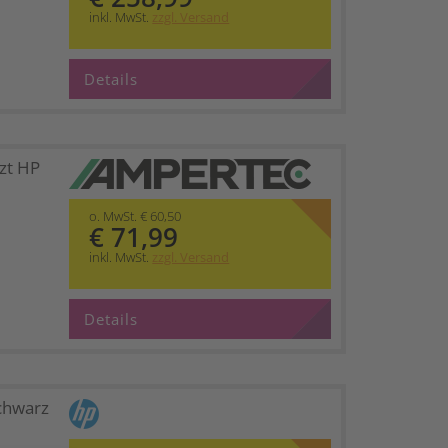
inkl. MwSt.
zzgl. Versand
Details
zt HP
o. MwSt. € 60,50
€ 71,99
inkl. MwSt.
zzgl. Versand
Details
chwarz