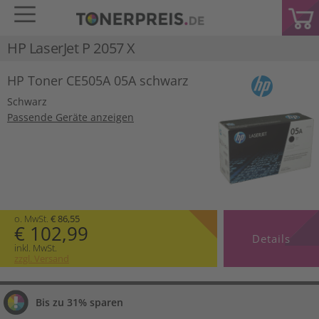
HP LaserJet P 2057 X
HP Toner CE505A 05A schwarz
Schwarz
Passende Geräte anzeigen
o. MwSt.
€ 86,55
€ 102,99
Details
inkl. MwSt.
zzgl. Versand
Bis zu 31% sparen