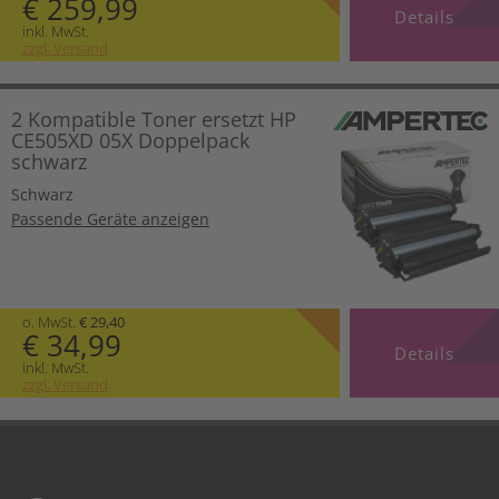
€ 259,99
Details
inkl. MwSt.
zzgl. Versand
2 Kompatible Toner ersetzt HP
CE505XD 05X Doppelpack
schwarz
Schwarz
Passende Geräte anzeigen
o. MwSt.
€ 29,40
€ 34,99
Details
inkl. MwSt.
zzgl. Versand