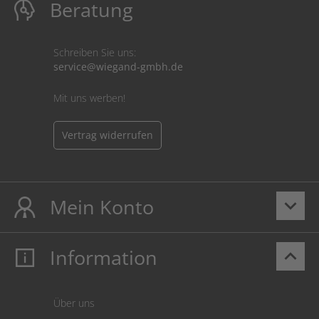
Beratung
Schreiben Sie uns:
service@wiegand-gmbh.de
Mit uns werben!
Vertrag widerrufen
Mein Konto
keyboard_arrow_down
Information
keyboard_arrow_up
Mein Konto
Login
Warenkorb
Über uns
Zahlung