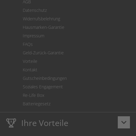
AGB
Versand
Datenschutz
Warenrücksendung
Widerrufsbelehrung
SEPA-Lastschrift
Hausmarken-Garantie
Versandkostenrechner
Impressum
Cookie Einstellungen
FAQs
Geld-Zurück-Garantie
Vorteile
Kontakt
Gutscheinbedingungen
Soziales Engagement
Re-Life Box
Batteriegesetz
Ihre Vorteile
keyboard_arrow_down