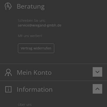
Beratung
Schreiben Sie uns:
service@wiegand-gmbh.de
Mit uns werben!
Vertrag widerrufen
Mein Konto
keyboard_arrow_down
Information
keyboard_arrow_up
Mein Konto
Login
Warenkorb
Über uns