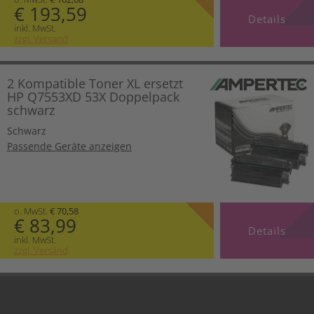
€ 193,59
Details
inkl. MwSt.
zzgl. Versand
2 Kompatible Toner XL ersetzt
HP Q7553XD 53X Doppelpack
schwarz
Schwarz
Passende Geräte anzeigen
o. MwSt.
€ 70,58
€ 83,99
Details
inkl. MwSt.
zzgl. Versand