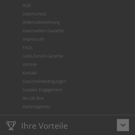
Zahlung
AGB
Versand
Datenschutz
Warenrücksendung
Widerrufsbelehrung
SEPA-Lastschrift
Hausmarken-Garantie
Versandkostenrechner
Impressum
Cookie Einstellungen
FAQs
Geld-Zurück-Garantie
Vorteile
Kontakt
Gutscheinbedingungen
Soziales Engagement
Re-Life Box
Batteriegesetz
Ihre Vorteile
keyboard_arrow_down