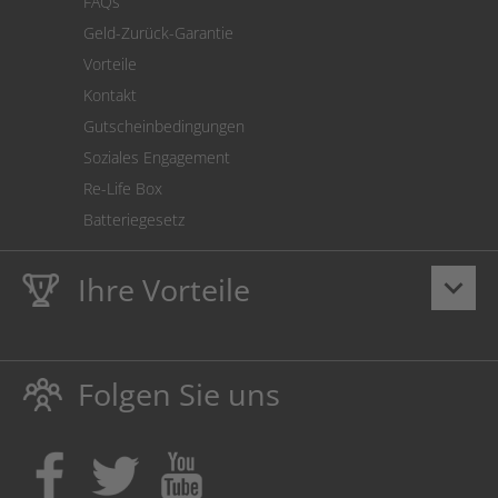
FAQs
Geld-Zurück-Garantie
Vorteile
Kontakt
Gutscheinbedingungen
Soziales Engagement
Re-Life Box
Batteriegesetz
Ihre Vorteile
keyboard_arrow_down
Lebenslange
Hausmarke Garantie
auf Toner und Tinte
schützt auch Ihren Drucker.
Folgen Sie uns
Umweltfreundlich dadurch Abfallvermeidung.
Kaufen Sie Tinte & Toner ruhig da, wo Ihre Kinder einen
Ausbildungsplatz bekommen!