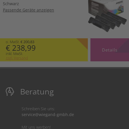
Schwarz
Passende Geräte anzeigen
o. MwSt.
€ 200,83
€ 238,99
Details
inkl. MwSt.
zzgl. Versand
Beratung
Schreiben Sie uns:
service@wiegand-gmbh.de
Mit uns werben!