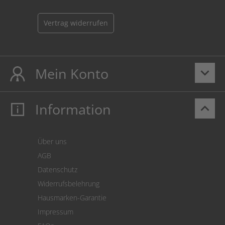
Vertrag widerrufen
Mein Konto
keyboard_arrow_down
Information
keyboard_arrow_up
Mein Konto
Login
Warenkorb
Über uns
Zahlung
AGB
Versand
Datenschutz
Warenrücksendung
Widerrufsbelehrung
SEPA-Lastschrift
Hausmarken-Garantie
Versandkostenrechner
Impressum
Cookie Einstellungen