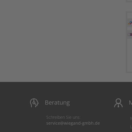
Beratung
M
Schreiben Sie uns:
service@wiegand-gmbh.de