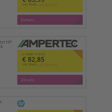
inkl. MwSt.
zzgl. Versand
Details
tzt HP
ck
o. MwSt. € 69,62
€ 82,85
inkl. MwSt.
zzgl. Versand
Details
A