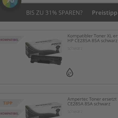
BIS ZU 31% SPAREN?
Preistipp
Kompatibler Toner XL er
HP CE285A 85A schwarz
schwarz
1X
Ampertec Toner ersetzt
CE285A 85A schwarz
schwarz