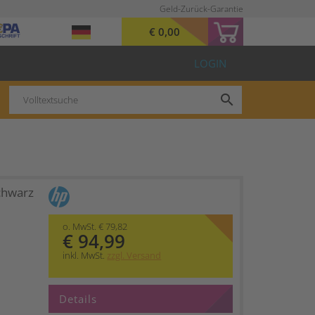
Geld-Zurück-Garantie
€ 0,00
LOGIN
search
chwarz
o. MwSt. € 79,82
€ 94,99
inkl. MwSt.
zzgl. Versand
Details