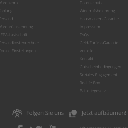
Warenkorb
Datenschutz
Zahlung
Widerrufsbelehrung
Versand
Hausmarken-Garantie
Warenrücksendung
Impressum
SEPA-Lastschrift
FAQs
Versandkostenrechner
Geld-Zurück-Garantie
Cookie Einstellungen
Vorteile
Kontakt
Gutscheinbedingungen
Soziales Engagement
Re-Life Box
Batteriegesetz
nature_people
Folgen Sie uns
Jetzt aufbäumen!