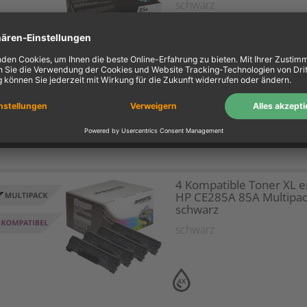
schwarz
2X
BIS ZU 50% SPAREN?
Preistipp
4 Kompatible Toner XL e
HP CE285A 85A Multipa
schwarz
schwarz
4X