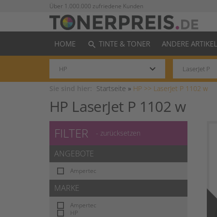
Über 1.000.000 zufriedene Kunden
HOME
TINTE & TONER
ANDERE ARTIKE
search
keyboard_arrow_down
Sie sind hier:
Startseite
»
HP >>
LaserJet P 1102 w
HP LaserJet P 1102 w
FILTER
- zurücksetzen
ANGEBOTE
Ampertec
MARKE
Ampertec
HP