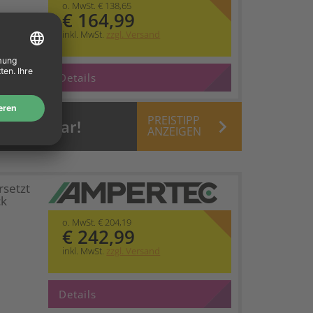
o. MwSt. € 138,65
€ 164,99
inkl. MwSt.
zzgl. Versand
Details
PREISTIPP
keyboard_arrow_right
 verfügbar!
ANZEIGEN
rsetzt
ck
o. MwSt. € 204,19
€ 242,99
inkl. MwSt.
zzgl. Versand
Details