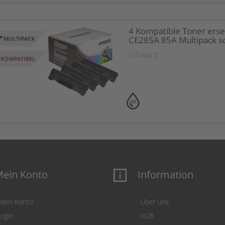
4 Kompatible Toner erse
CE285A 85A Multipack s
schwarz
4X
ein Konto
Information
Mein Konto
Über uns
Login
AGB