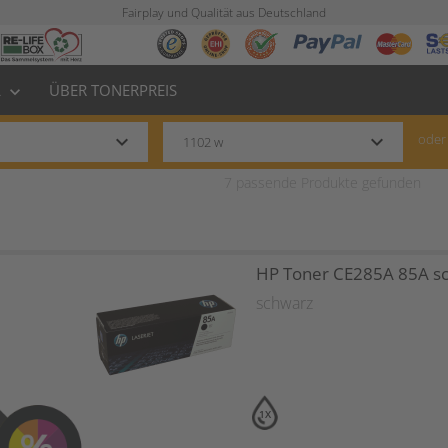
Fairplay und Qualität aus Deutschland
L
ÜBER TONERPREIS
keyboard_arrow_down
keyboard_arrow_down
keyboard_arrow_down
oder
7
passende Produkte gefunden
HP Toner CE285A 85A s
schwarz
1X