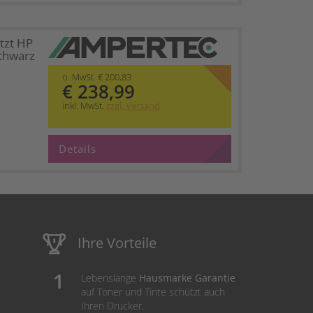
tzt HP
chwarz
o. MwSt. € 200,83
€ 238,99
inkl. MwSt.
zzgl. Versand
Details
Ihre Vorteile
Lebenslange
Hausmarke Garantie
auf Toner und Tinte schützt auch
Ihren Drucker.