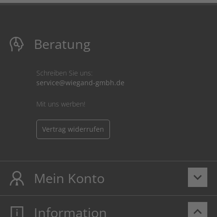
Beratung
Schreiben Sie uns:
service@wiegand-gmbh.de
Mit uns werben!
Vertrag widerrufen
Mein Konto
keyboard_arrow_down
Information
keyboard_arrow_up
Mein Konto