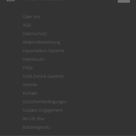
Login
Warenkorb
Über uns
Zahlung
AGB
Versand
Datenschutz
Warenrücksendung
Widerrufsbelehrung
SEPA-Lastschrift
Hausmarken-Garantie
Versandkostenrechner
Impressum
Cookie Einstellungen
FAQs
Geld-Zurück-Garantie
Vorteile
Kontakt
Gutscheinbedingungen
Soziales Engagement
Re-Life Box
Batteriegesetz