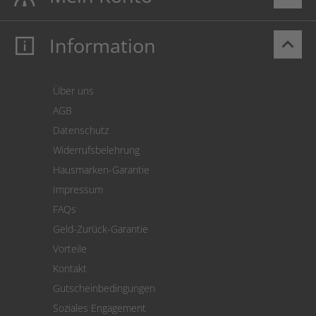
Information
keyboard_arrow_up
Mein Konto
Login
Warenkorb
Über uns
Zahlung
AGB
Versand
Datenschutz
Warenrücksendung
Widerrufsbelehrung
SEPA-Lastschrift
Hausmarken-Garantie
Versandkostenrechner
Impressum
Cookie Einstellungen
FAQs
Geld-Zurück-Garantie
Vorteile
Kontakt
Gutscheinbedingungen
Soziales Engagement