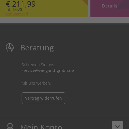
€ 211,99
Details
inkl. MwSt.
zzgl. Versand
Beratung
Schreiben Sie uns:
service@wiegand-gmbh.de
Mit uns werben!
Vertrag widerrufen
Mein Konto
keyboard_arrow_down