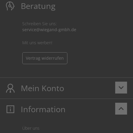
Beratung
Schreiben Sie uns:
service@wiegand-gmbh.de
Mit uns werben!
Vertrag widerrufen
Mein Konto
keyboard_arrow_down
Information
keyboard_arrow_up
Mein Konto
Login
Warenkorb
Über uns
Zahlung