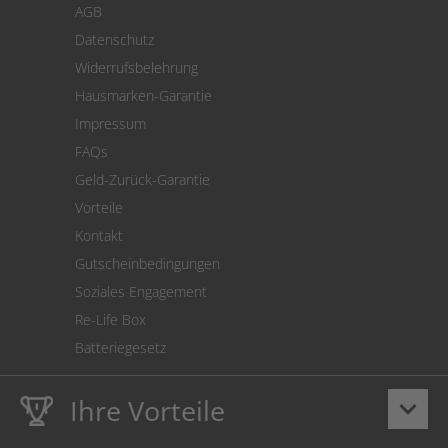
AGB
Versand
Datenschutz
Warenrücksendung
Widerrufsbelehrung
SEPA-Lastschrift
Hausmarken-Garantie
Versandkostenrechner
Impressum
Cookie Einstellungen
FAQs
Geld-Zurück-Garantie
Vorteile
Kontakt
Gutscheinbedingungen
Soziales Engagement
Re-Life Box
Batteriegesetz
Ihre Vorteile
keyboard_arrow_down