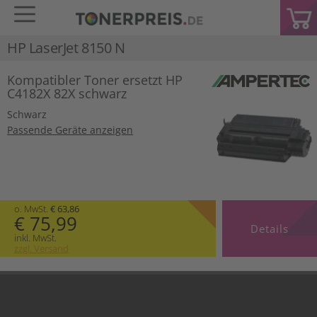
HP LaserJet 8150 N
Kompatibler Toner ersetzt HP
C4182X 82X schwarz
Schwarz
Passende Geräte anzeigen
o. MwSt.
€ 63,86
€ 75,99
Details
inkl. MwSt.
zzgl. Versand