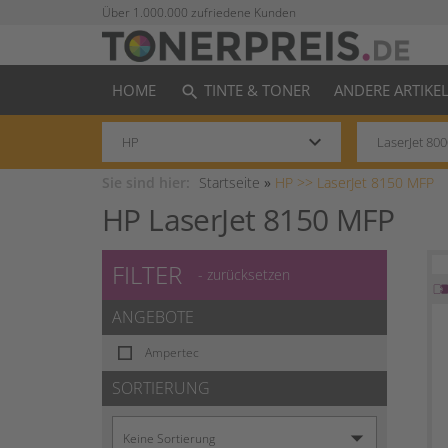
Über 1.000.000 zufriedene Kunden
HOME
TINTE & TONER
ANDERE ARTIKE
search
keyboard_arrow_down
Sie sind hier:
Startseite
»
HP >>
LaserJet 8150 MFP
HP LaserJet 8150 MFP
FILTER
- zurücksetzen
ANGEBOTE
Ampertec
SORTIERUNG