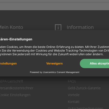
ein Konto
Information
Mein Konto
Über uns
Login
AGB
Warenkorb
Datenschutz
Zahlung
Widerrufsbelehrung
Versand
Hausmarken-Garantie
Warenrücksendung
Impressum
SEPA-Lastschrift
FAQs
Versandkostenrechner
Geld-Zurück-Garantie
Cookie Einstellungen
Vorteile
Kontakt
Gutscheinbedingungen