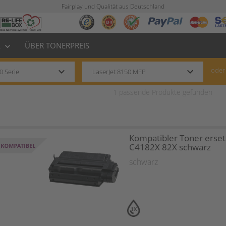
Fairplay und Qualität aus Deutschland
L
ÜBER TONERPREIS
keyboard_arrow_down
keyboard_arrow_down
keyboard_arrow_down
oder
1
passende Produkte gefunden
Kompatibler Toner erset
C4182X 82X schwarz
schwarz
1X