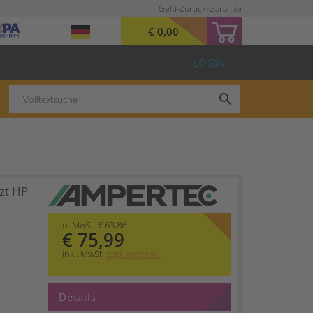
Geld-Zurück-Garantie
€ 0,00
LOGIN
search
zt HP
o. MwSt. € 63,86
€ 75,99
inkl. MwSt.
zzgl. Versand
Details