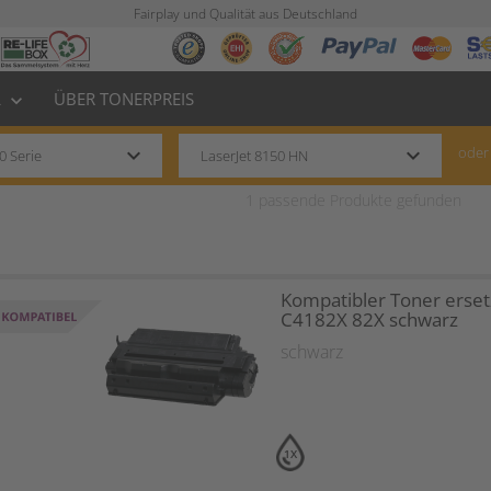
Fairplay und Qualität aus Deutschland
L
ÜBER TONERPREIS
keyboard_arrow_down
keyboard_arrow_down
keyboard_arrow_down
oder
1
passende Produkte gefunden
Kompatibler Toner erset
C4182X 82X schwarz
schwarz
1X