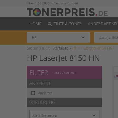
Über 1.000.000 zufriedene Kunden
HOME
TINTE & TONER
ANDERE ARTIKE
search
keyboard_arrow_down
Sie sind hier:
Startseite
»
HP >>
LaserJet 8150 HN
HP LaserJet 8150 HN
FILTER
- zurücksetzen
ANGEBOTE
Ampertec
SORTIERUNG