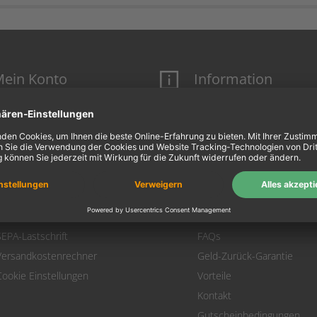
ein Konto
Information
Mein Konto
Über uns
Login
AGB
Warenkorb
Datenschutz
Zahlung
Widerrufsbelehrung
Versand
Hausmarken-Garantie
Warenrücksendung
Impressum
SEPA-Lastschrift
FAQs
Versandkostenrechner
Geld-Zurück-Garantie
Cookie Einstellungen
Vorteile
Kontakt
Gutscheinbedingungen