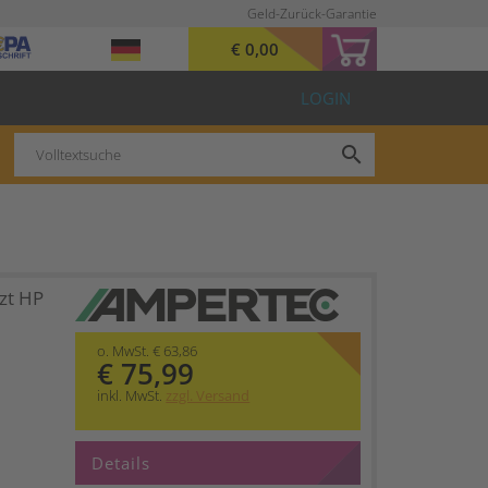
Geld-Zurück-Garantie
€ 0,00
LOGIN
search
zt HP
o. MwSt. € 63,86
€ 75,99
inkl. MwSt.
zzgl. Versand
Details