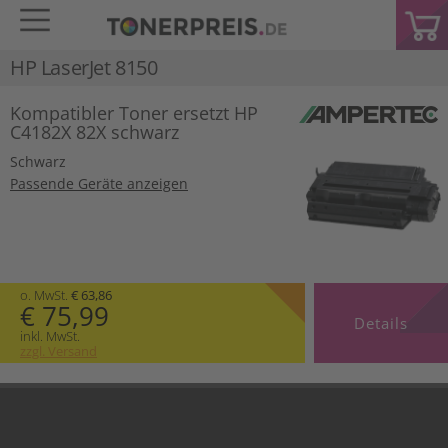
HP LaserJet 8150
Kompatibler Toner ersetzt HP
C4182X 82X schwarz
Schwarz
Passende Geräte anzeigen
o. MwSt.
€ 63,86
€ 75,99
Details
inkl. MwSt.
zzgl. Versand