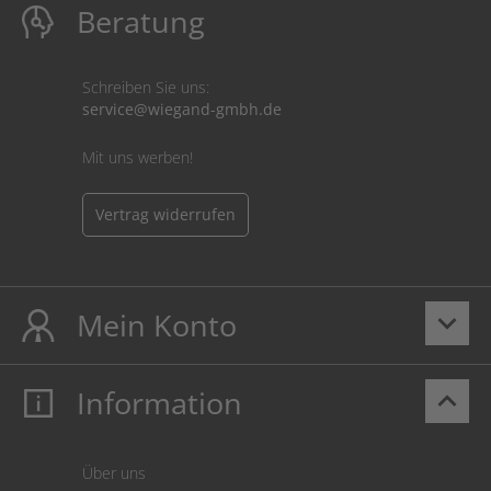
Beratung
Schreiben Sie uns:
service@wiegand-gmbh.de
Mit uns werben!
Vertrag widerrufen
Mein Konto
keyboard_arrow_down
Information
keyboard_arrow_up
Mein Konto
Login
Warenkorb
Über uns
Zahlung