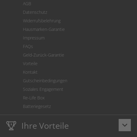
AGB
Versand
Datenschutz
Warenrücksendung
Widerrufsbelehrung
SEPA-Lastschrift
Hausmarken-Garantie
Versandkostenrechner
Impressum
Cookie Einstellungen
FAQs
Geld-Zurück-Garantie
Vorteile
Kontakt
Gutscheinbedingungen
Soziales Engagement
Re-Life Box
Batteriegesetz
Ihre Vorteile
keyboard_arrow_down