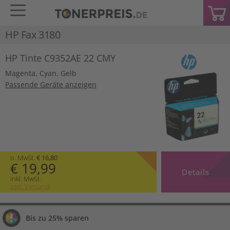
HP Fax 3180
HP Tinte C9352AE 22 CMY
Magenta
,
Cyan
,
Gelb
Passende Geräte anzeigen
o. MwSt.
€ 16,80
€ 19,99
Details
inkl. MwSt.
zzgl. Versand
Bis zu 25% sparen