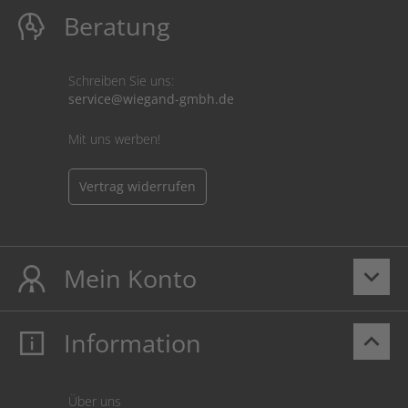
Beratung
Schreiben Sie uns:
service@wiegand-gmbh.de
Mit uns werben!
Vertrag widerrufen
Mein Konto
keyboard_arrow_down
Information
keyboard_arrow_up
Mein Konto
Login
Warenkorb
Über uns