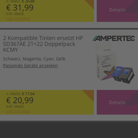
o. MwSt.
€ 26,88
€ 31,99
Details
inkl. MwSt.
zzgl. Versand
2 Kompatible Tinten ersetzt HP
SD367AE 21+22 Doppelpack
KCMY
Schwarz
,
Magenta
,
Cyan
,
Gelb
Passende Geräte anzeigen
o. MwSt.
€ 17,64
€ 20,99
Details
inkl. MwSt.
zzgl. Versand