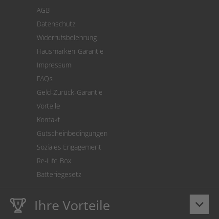
Zahlung
AGB
Versand
Datenschutz
Warenrücksendung
Widerrufsbelehrung
SEPA-Lastschrift
Hausmarken-Garantie
Versandkostenrechner
Impressum
Cookie Einstellungen
FAQs
Geld-Zurück-Garantie
Vorteile
Kontakt
Gutscheinbedingungen
Soziales Engagement
Re-Life Box
Batteriegesetz
Ihre Vorteile
keyboard_arrow_down