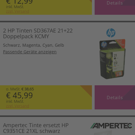
€ 12,99
Details
inkl. MwSt.
zzgl. Versand
2 HP Tinten SD367AE 21+22
Doppelpack KCMY
Schwarz
,
Magenta
,
Cyan
,
Gelb
Passende Geräte anzeigen
o. MwSt.
€ 38,65
€ 45,99
Details
inkl. MwSt.
zzgl. Versand
Ampertec Tinte ersetzt HP
C9351CE 21XL schwarz