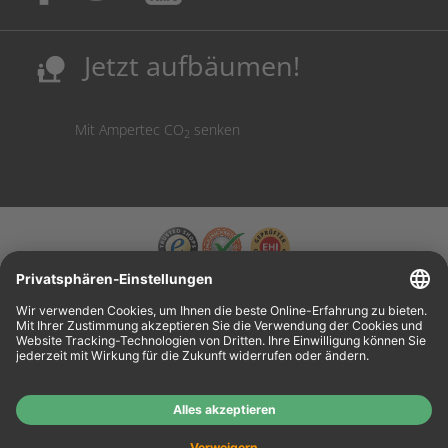
Sicherung deutscher Produktionsstandorte.
Kosten senken, Ressourcen schonen.
Jetzt aufbäumen!
nature_people
Mit Ampertec CO
senken
2