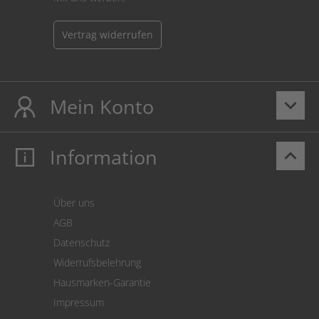
Vertrag widerrufen
Mein Konto
keyboard_arrow_down
Information
keyboard_arrow_up
Mein Konto
Login
Warenkorb
Über uns
Zahlung
AGB
Versand
Datenschutz
Warenrücksendung
Widerrufsbelehrung
SEPA-Lastschrift
Hausmarken-Garantie
Versandkostenrechner
Impressum
Cookie Einstellungen