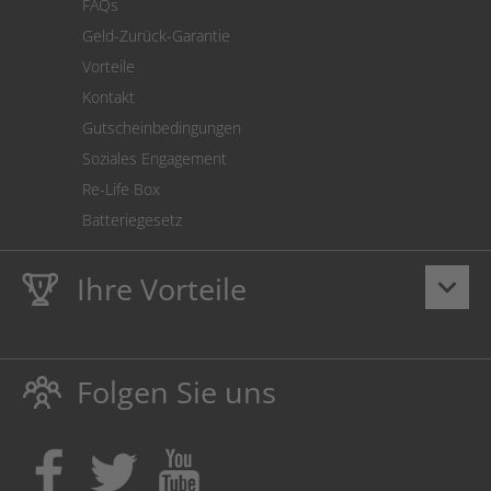
FAQs
Geld-Zurück-Garantie
Vorteile
Kontakt
Gutscheinbedingungen
Soziales Engagement
Re-Life Box
Batteriegesetz
Ihre Vorteile
keyboard_arrow_down
Lebenslange
Hausmarke Garantie
auf Toner und Tinte
schützt auch Ihren Drucker.
Folgen Sie uns
Umweltfreundlich dadurch Abfallvermeidung.
Kaufen Sie Tinte & Toner ruhig da, wo Ihre Kinder einen
Ausbildungsplatz bekommen!