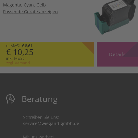
Magenta
,
Cyan
,
Gelb
Passende Geräte anzeigen
o. MwSt.
€ 8,61
€ 10,25
Details
inkl. MwSt.
zzgl. Versand
Beratung
Schreiben Sie uns:
service@wiegand-gmbh.de
Mit uns werben!