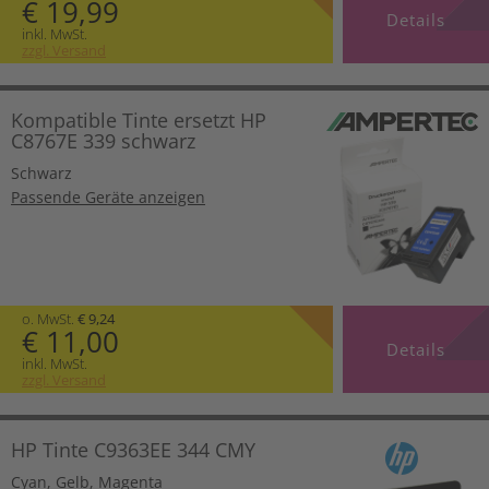
€ 19,99
Details
inkl. MwSt.
zzgl. Versand
Kompatible Tinte ersetzt HP
C8767E 339 schwarz
Schwarz
Passende Geräte anzeigen
o. MwSt.
€ 9,24
€ 11,00
Details
inkl. MwSt.
zzgl. Versand
HP Tinte C9363EE 344 CMY
Cyan
,
Gelb
,
Magenta