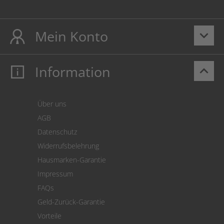
Mein Konto
keyboard_arrow_down
Information
keyboard_arrow_up
Mein Konto
Login
Warenkorb
Über uns
Zahlung
AGB
Versand
Datenschutz
Warenrücksendung
Widerrufsbelehrung
SEPA-Lastschrift
Hausmarken-Garantie
Versandkostenrechner
Impressum
Cookie Einstellungen
FAQs
Geld-Zurück-Garantie
Vorteile