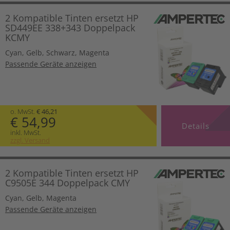
2 Kompatible Tinten ersetzt HP
SD449EE 338+343 Doppelpack
KCMY
Cyan
,
Gelb
,
Schwarz
,
Magenta
Passende Geräte anzeigen
o. MwSt.
€ 46,21
€ 54,99
Details
inkl. MwSt.
zzgl. Versand
2 Kompatible Tinten ersetzt HP
C9505E 344 Doppelpack CMY
Cyan
,
Gelb
,
Magenta
Passende Geräte anzeigen