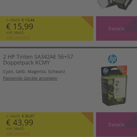
o. MwSt.
€ 13,44
€ 15,99
Details
inkl. MwSt.
zzgl. Versand
2 HP Tinten SA342AE 56+57
Doppelpack KCMY
Cyan
,
Gelb
,
Magenta
,
Schwarz
Passende Geräte anzeigen
o. MwSt.
€ 36,97
€ 43,99
Details
inkl. MwSt.
zzgl. Versand