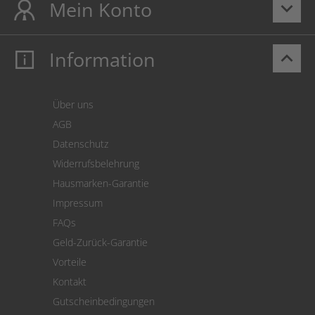
Mein Konto
keyboard_arrow_down
Information
keyboard_arrow_up
Mein Konto
Login
Warenkorb
Über uns
Zahlung
AGB
Versand
Datenschutz
Warenrücksendung
Widerrufsbelehrung
SEPA-Lastschrift
Hausmarken-Garantie
Versandkostenrechner
Impressum
Cookie Einstellungen
FAQs
Geld-Zurück-Garantie
Vorteile
Kontakt
Gutscheinbedingungen