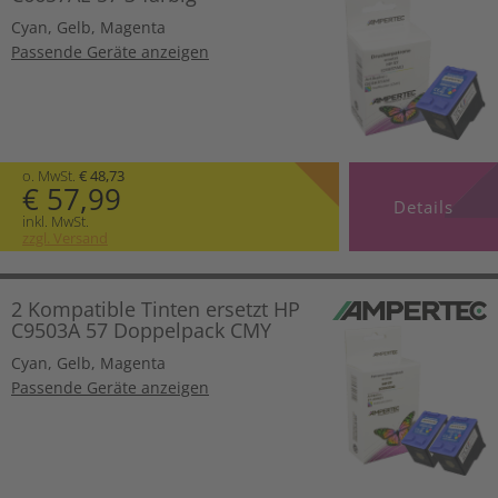
Cyan
,
Gelb
,
Magenta
Passende Geräte anzeigen
o. MwSt.
€ 48,73
€ 57,99
Details
inkl. MwSt.
zzgl. Versand
2 Kompatible Tinten ersetzt HP
C9503A 57 Doppelpack CMY
Cyan
,
Gelb
,
Magenta
Passende Geräte anzeigen