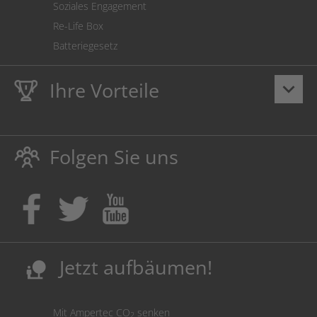
Soziales Engagement
Re-Life Box
Batteriegesetz
Ihre Vorteile
keyboard_arrow_down
Lebenslange
Hausmarke Garantie
auf Toner und Tinte
schützt auch Ihren Drucker.
Folgen Sie uns
Umweltfreundlich dadurch Abfallvermeidung.
Kaufen Sie Tinte & Toner ruhig da, wo Ihre Kinder einen
Ausbildungsplatz bekommen!
Sicherung deutscher Produktionsstandorte.
Kosten senken, Ressourcen schonen.
Jetzt aufbäumen!
nature_people
Mit Ampertec CO
senken
2