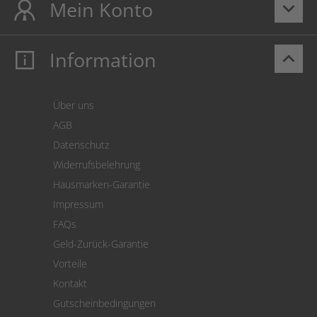
Mein Konto
keyboard_arrow_down
Information
keyboard_arrow_up
Mein Konto
Login
Warenkorb
Über uns
Zahlung
AGB
Versand
Datenschutz
Warenrücksendung
Widerrufsbelehrung
SEPA-Lastschrift
Hausmarken-Garantie
Versandkostenrechner
Impressum
Cookie Einstellungen
FAQs
Geld-Zurück-Garantie
Vorteile
Kontakt
Gutscheinbedingungen