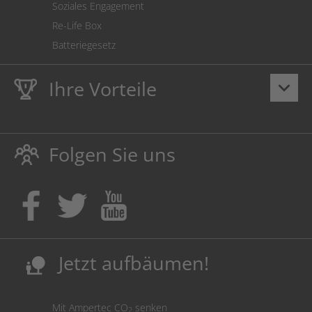
Soziales Engagement
Re-Life Box
Batteriegesetz
Ihre Vorteile
keyboard_arrow_down
Lebenslange
Hausmarke Garantie
auf Toner und Tinte
schützt auch Ihren Drucker.
Folgen Sie uns
Umweltfreundlich dadurch Abfallvermeidung.
Kaufen Sie Tinte & Toner ruhig da, wo Ihre Kinder einen
Ausbildungsplatz bekommen!
Sicherung deutscher Produktionsstandorte.
Kosten senken, Ressourcen schonen.
Jetzt aufbäumen!
nature_people
Mit Ampertec CO
senken
2