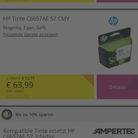
HP Tinte C6657AE 57 CMY
Magenta
,
Cyan
,
Gelb
Passende Geräte anzeigen
o. MwSt.
€ 53,77
€ 63,99
Details
inkl. MwSt.
zzgl. Versand
Bis zu 10% sparen
Kompatible Tinte ersetzt HP
C6657AE 57 3-farbig