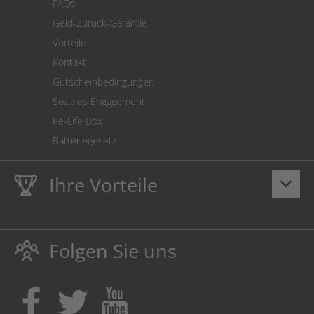
FAQs
Geld-Zurück-Garantie
Vorteile
Kontakt
Gutscheinbedingungen
Soziales Engagement
Re-Life Box
Batteriegesetz
Ihre Vorteile
keyboard_arrow_down
Lebenslange
Hausmarke Garantie
auf Toner und Tinte
schützt auch Ihren Drucker.
Folgen Sie uns
Umweltfreundlich dadurch Abfallvermeidung.
Kaufen Sie Tinte & Toner ruhig da, wo Ihre Kinder einen
Ausbildungsplatz bekommen!