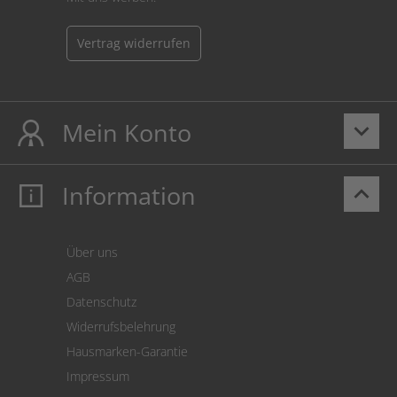
Vertrag widerrufen
Mein Konto
keyboard_arrow_down
Information
keyboard_arrow_up
Mein Konto
Login
Warenkorb
Über uns
Zahlung
AGB
Versand
Datenschutz
Warenrücksendung
Widerrufsbelehrung
SEPA-Lastschrift
Hausmarken-Garantie
Versandkostenrechner
Impressum
Cookie Einstellungen