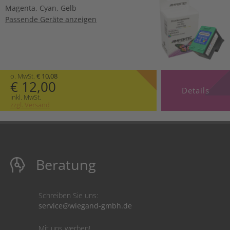
Magenta
,
Cyan
,
Gelb
Passende Geräte anzeigen
o. MwSt.
€ 10,08
€ 12,00
Details
inkl. MwSt.
zzgl. Versand
Beratung
Schreiben Sie uns:
service@wiegand-gmbh.de
Mit uns werben!