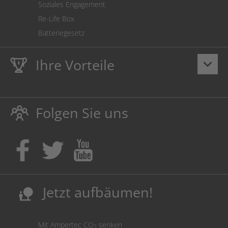
Soziales Engagement
Re-Life Box
Batteriegesetz
Ihre Vorteile
keyboard_arrow_down
Lebenslange
Hausmarke Garantie
auf Toner und Tinte
schützt auch Ihren Drucker.
Folgen Sie uns
Umweltfreundlich dadurch Abfallvermeidung.
Kaufen Sie Tinte & Toner ruhig da, wo Ihre Kinder einen
Ausbildungsplatz bekommen!
Sicherung deutscher Produktionsstandorte.
Kosten senken, Ressourcen schonen.
Jetzt aufbäumen!
nature_people
Mit Ampertec CO
senken
2