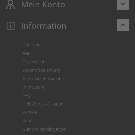
Mein Konto
keyboard_arrow_down
Information
keyboard_arrow_up
Mein Konto
Login
Warenkorb
Über uns
Zahlung
AGB
Versand
Datenschutz
Warenrücksendung
Widerrufsbelehrung
SEPA-Lastschrift
Hausmarken-Garantie
Versandkostenrechner
Impressum
Cookie Einstellungen
FAQs
Geld-Zurück-Garantie
Vorteile
Kontakt
Gutscheinbedingungen