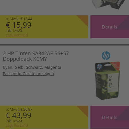
o. MwSt.
€ 13,44
€ 15,99
Details
inkl. MwSt.
zzgl. Versand
2 HP Tinten SA342AE 56+57
Doppelpack KCMY
Cyan
,
Gelb
,
Schwarz
,
Magenta
Passende Geräte anzeigen
o. MwSt.
€ 36,97
€ 43,99
Details
inkl. MwSt.
zzgl. Versand