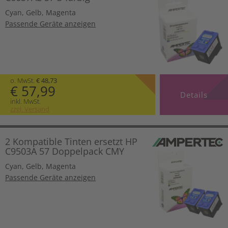
Cyan
,
Gelb
,
Magenta
Passende Geräte anzeigen
o. MwSt.
€ 48,73
€ 57,99
Details
inkl. MwSt.
zzgl. Versand
2 Kompatible Tinten ersetzt HP
C9503A 57 Doppelpack CMY
Cyan
,
Gelb
,
Magenta
Passende Geräte anzeigen