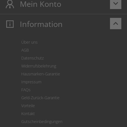
Mein Konto
keyboard_arrow_down
Information
keyboard_arrow_up
Mein Konto
Login
Warenkorb
Über uns
Zahlung
AGB
Versand
Datenschutz
Warenrücksendung
Widerrufsbelehrung
SEPA-Lastschrift
Hausmarken-Garantie
Versandkostenrechner
Impressum
Cookie Einstellungen
FAQs
Geld-Zurück-Garantie
Vorteile
Kontakt
Gutscheinbedingungen