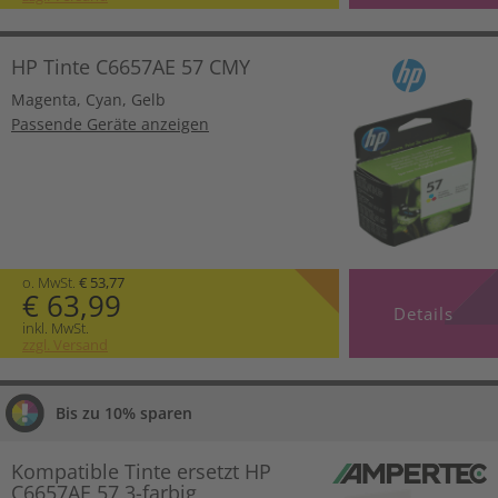
HP Tinte C6657AE 57 CMY
Magenta
,
Cyan
,
Gelb
Passende Geräte anzeigen
o. MwSt.
€ 53,77
€ 63,99
Details
inkl. MwSt.
zzgl. Versand
Bis zu 10% sparen
Kompatible Tinte ersetzt HP
C6657AE 57 3-farbig