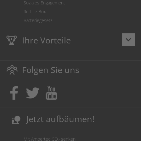
Soziales Engagement
Re-Life Box
Batteriegesetz
Ihre Vorteile
keyboard_arrow_down
Lebenslange
Hausmarke Garantie
auf Toner und Tinte
schützt auch Ihren Drucker.
Folgen Sie uns
Umweltfreundlich dadurch Abfallvermeidung.
Kaufen Sie Tinte & Toner ruhig da, wo Ihre Kinder einen
Ausbildungsplatz bekommen!
Sicherung deutscher Produktionsstandorte.
Kosten senken, Ressourcen schonen.
Jetzt aufbäumen!
nature_people
Mit Ampertec CO
senken
2