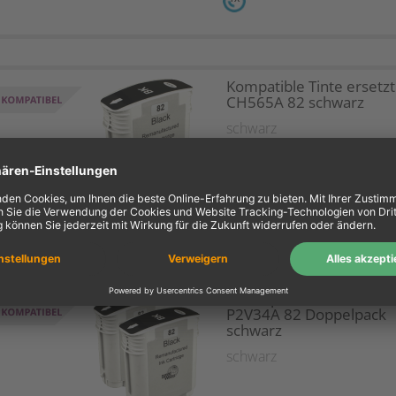
Kompatible Tinte ersetz
CH565A 82 schwarz
schwarz
1X
2 Kompatible Tinten ers
P2V34A 82 Doppelpack
schwarz
schwarz