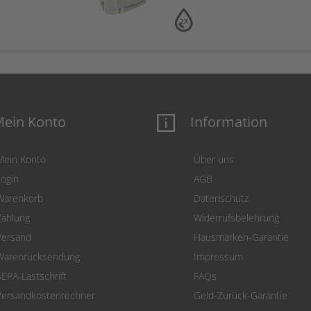
2X
ein Konto
Information
Mein Konto
Über uns
Login
AGB
Warenkorb
Datenschutz
Zahlung
Widerrufsbelehrung
Versand
Hausmarken-Garantie
Warenrücksendung
Impressum
SEPA-Lastschrift
FAQs
Versandkostenrechner
Geld-Zurück-Garantie