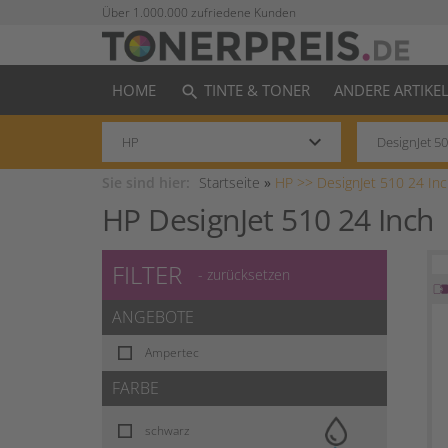
Über 1.000.000 zufriedene Kunden
HOME
TINTE & TONER
ANDERE ARTIKE
search
keyboard_arrow_down
Sie sind hier:
Startseite
»
HP >>
DesignJet 510 24 In
HP DesignJet 510 24 Inch
FILTER
- zurücksetzen
ANGEBOTE
Ampertec
FARBE
schwarz