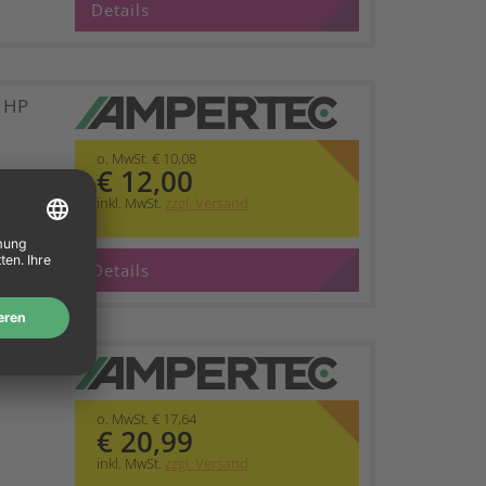
Details
t HP
o. MwSt. € 10,08
€ 12,00
inkl. MwSt.
zzgl. Versand
Details
etzt HP
o. MwSt. € 17,64
€ 20,99
inkl. MwSt.
zzgl. Versand