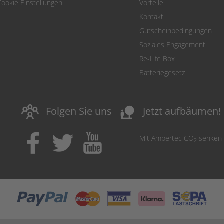
Cookie Einstellungen
Vorteile
Kontakt
Gutscheinbedingungen
Soziales Engagement
Re-Life Box
Batteriegesetz
nature_people
Folgen Sie uns
Jetzt aufbäumen!
Mit Ampertec CO
senken
2