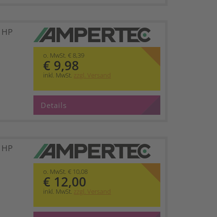
t HP
o. MwSt. € 8,39
€ 9,98
inkl. MwSt.
zzgl. Versand
Details
t HP
o. MwSt. € 10,08
€ 12,00
inkl. MwSt.
zzgl. Versand