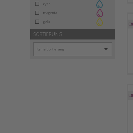
cyan
magenta
gelb
SORTIERUNG