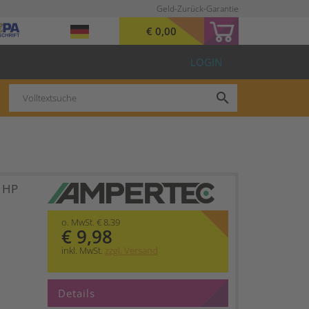
Geld-Zurück-Garantie
€ 0,00
LOGIN
search
t HP
o. MwSt. € 8,39
€ 9,98
inkl. MwSt.
zzgl. Versand
Details