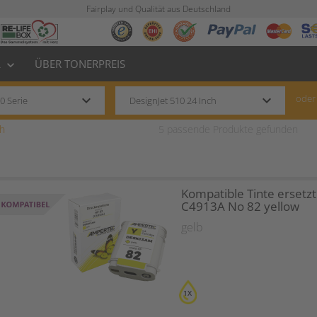
Fairplay und Qualität aus Deutschland
L
ÜBER TONERPREIS
keyboard_arrow_down
keyboard_arrow_down
keyboard_arrow_down
oder
ch
5
passende Produkte gefunden
Kompatible Tinte ersetz
C4913A No 82 yellow
gelb
1X