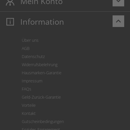
Mein Konto
keyboard_arrow_down
Information
keyboard_arrow_up
Mein Konto
Login
Warenkorb
Über uns
Zahlung
AGB
Versand
Datenschutz
Warenrücksendung
Widerrufsbelehrung
SEPA-Lastschrift
Hausmarken-Garantie
Versandkostenrechner
Impressum
Cookie Einstellungen
FAQs
Geld-Zurück-Garantie
Vorteile
Kontakt
Gutscheinbedingungen
Soziales Engagement