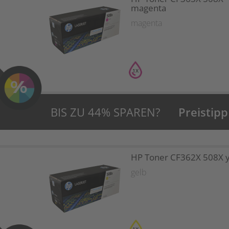
magenta
magenta
1X
BIS ZU 44% SPAREN?
Preistipp
HP Toner CF362X 508X y
gelb