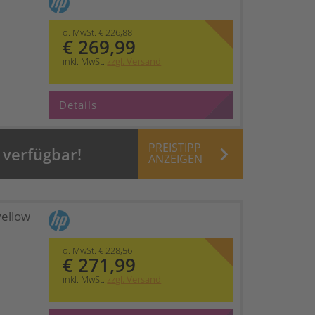
o. MwSt. € 226,88
€ 269,99
inkl. MwSt.
zzgl. Versand
Details
PREISTIPP
keyboard_arrow_right
 verfügbar!
ANZEIGEN
ellow
o. MwSt. € 228,56
€ 271,99
inkl. MwSt.
zzgl. Versand