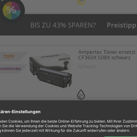
1X
BIS ZU 43% SPAREN?
Preistipp
Ampertec Toner ersetzt
CF360X 508X schwarz
schwarz
1X
Ampertec Toner ersetzt
CF361X 508X cyan