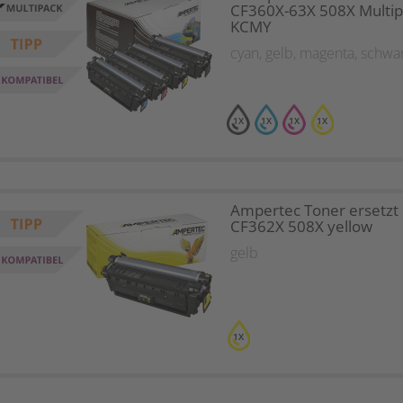
CF360X-63X 508X Multip
KCMY
cyan
,
gelb
,
magenta
,
schwa
1X
1X
1X
1X
Ampertec Toner ersetzt
CF362X 508X yellow
gelb
1X