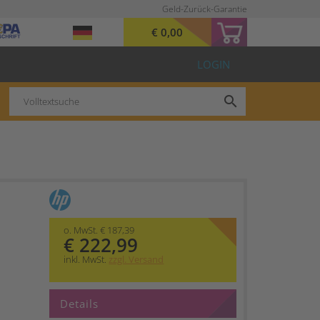
Geld-Zurück-Garantie
€ 0,00
LOGIN
search
o. MwSt. € 187,39
€ 222,99
inkl. MwSt.
zzgl. Versand
Details