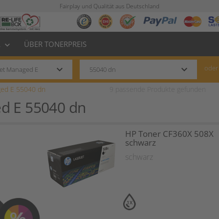
Fairplay und Qualität aus Deutschland
L
ÜBER TONERPREIS
keyboard_arrow_down
keyboard_arrow_down
keyboard_arrow_down
oder
ged E 55040 dn
9
passende Produkte gefunden
ed E 55040 dn
HP Toner CF360X 508X
schwarz
schwarz
1X