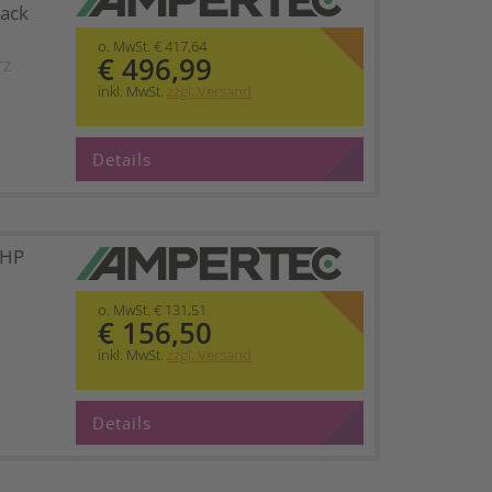
ack
o. MwSt. € 417,64
€ 496,99
rz
inkl. MwSt.
zzgl. Versand
Details
 HP
o. MwSt. € 131,51
€ 156,50
inkl. MwSt.
zzgl. Versand
Details