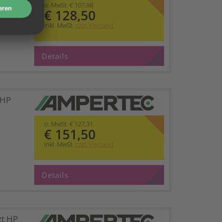
o. MwSt. € 107,98
€ 128,50
inkl. MwSt.
zzgl. Versand
Details
 HP
o. MwSt. € 127,31
€ 151,50
inkl. MwSt.
zzgl. Versand
Details
zt HP