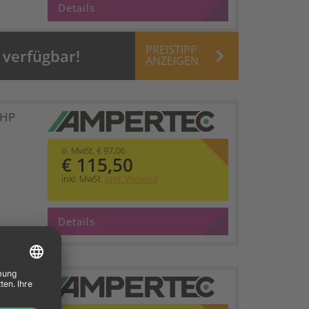
Details
PREISTIPP
keyboard_arrow_right
 verfügbar!
ANZEIGEN
 HP
o. MwSt. € 97,06
€ 115,50
inkl. MwSt.
zzgl. Versand
Details
 HP