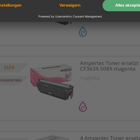
cyan
1X
Ampertec Toner ersetzt
CF363X 508X magenta
magenta
1X
4 Ampertec Toner erset