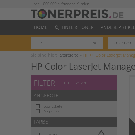
Über 1.000.000 zufriedene Kunden
HOME
TINTE & TONER
ANDERE ARTIKE
search
keyboard_arrow_down
Sie sind hier:
Startseite
»
HP >>
Color LaserJet Mana
HP Color LaserJet Manag
FILTER
- zurücksetzen
ANGEBOTE
Sparpakete
Ampertec
FARBE
schwarz