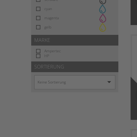
cyan
magenta
gelb
MARKE
Ampertec
HP
SORTIERUNG