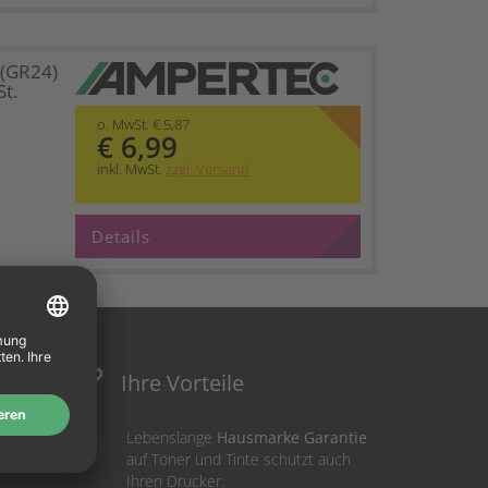
 (GR24)
t.
o. MwSt. € 5,87
€ 6,99
inkl. MwSt.
zzgl. Versand
Details
Ihre Vorteile
Lebenslange
Hausmarke Garantie
auf Toner und Tinte schützt auch
Ihren Drucker.