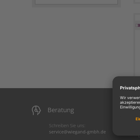
Beratung
M
Schreiben Sie uns:
service@wiegand-gmbh.de