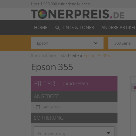
Über 1.000.000 zufriedene Kunden
HOME
TINTE & TONER
ANDERE ARTIKE
search
keyboard_arrow_down
Sie sind hier:
Startseite
»
Epson >>
355
Epson 355
FILTER
- zurücksetzen
ANGEBOTE
Ampertec
SORTIERUNG