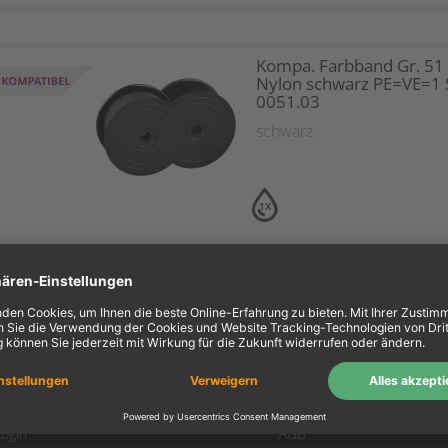
Kompa. Farbband Gr. 51
Nylon schwarz PE=VE=1 S
0051.03
schwarz
1X
ein Konto
Information
Mein Konto
Über uns
Login
AGB