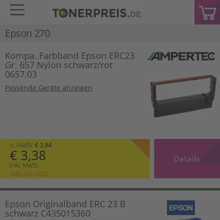
Epson 270
Kompa. Farbband Epson ERC23
Gr. 657 Nylon schwarz/rot
0657.03
Passende Geräte anzeigen
o. MwSt.
€ 2,84
€ 3,38
Details
inkl. MwSt.
zzgl. Versand
Epson Originalband ERC 23 B
schwarz C43S015360