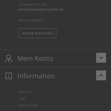
Schreiben Sie uns:
service@wiegand-gmbh.de
Mit uns werben!
Vertrag widerrufen
Mein Konto
keyboard_arrow_down
Information
keyboard_arrow_up
Mein Konto
Login
Warenkorb
Über uns
Zahlung
AGB
Versand
Datenschutz
Warenrücksendung