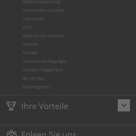
Widerrufsbelehrung
SEPA-Lastschrift
Hausmarken-Garantie
Versandkostenrechner
Impressum
Cookie Einstellungen
FAQs
Geld-Zurück-Garantie
Vorteile
Kontakt
Gutscheinbedingungen
Soziales Engagement
Re-Life Box
Batteriegesetz
Ihre Vorteile
keyboard_arrow_down
Lebenslange
Hausmarke Garantie
auf Toner und Tinte
schützt auch Ihren Drucker.
Folgen Sie uns