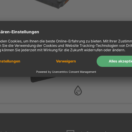
Kompa. Farbband Epson
23 Gr. 657 Nylon schwar
0657.01
schwarz
1X