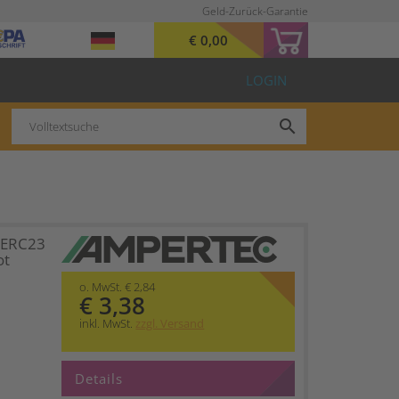
Geld-Zurück-Garantie
€ 0,00
LOGIN
search
 ERC23
ot
o. MwSt. € 2,84
€ 3,38
inkl. MwSt.
zzgl. Versand
Details