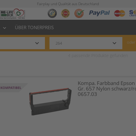
Fairplay und Qualität aus Deutschland
L
ÜBER TONERPREIS
keyboard_arrow_down
keyboard_arrow_down
keyboard_arrow_down
oder
4
passende Produkte gefunden
Kompa. Farbband Epson
Gr. 657 Nylon schwarz/r
0657.03