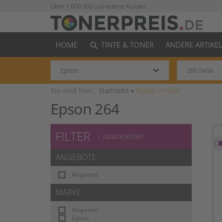
Über 1.000.000 zufriedene Kunden
HOME
TINTE & TONER
ANDERE ARTIKE
search
keyboard_arrow_down
Sie sind hier:
Startseite
»
Epson >>
264
Epson 264
FILTER
- zurücksetzen
ANGEBOTE
Ampertec
MARKE
Ampertec
Epson