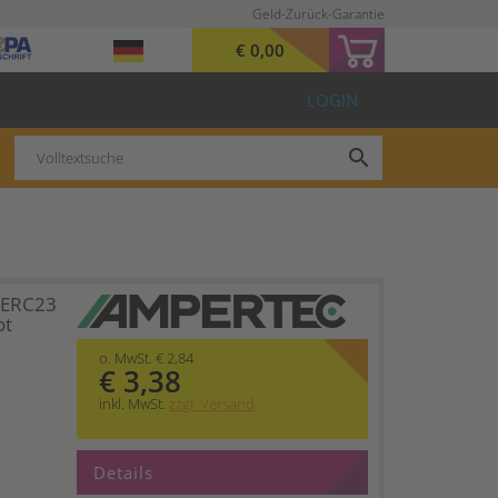
Geld-Zurück-Garantie
€ 0,00
LOGIN
search
 ERC23
ot
o. MwSt. € 2,84
€ 3,38
inkl. MwSt.
zzgl. Versand
Details