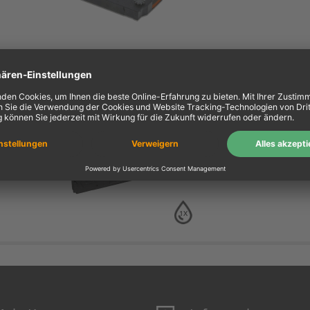
Kompa. Farbband Epson
23 Gr. 657 Nylon schwar
0657.01
schwarz
1X