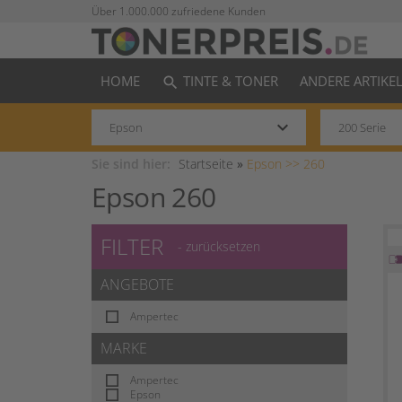
Über 1.000.000 zufriedene Kunden
HOME
TINTE & TONER
ANDERE ARTIKE
search
keyboard_arrow_down
Sie sind hier:
Startseite
»
Epson >>
260
Epson 260
FILTER
- zurücksetzen
ANGEBOTE
Ampertec
MARKE
Ampertec
Epson