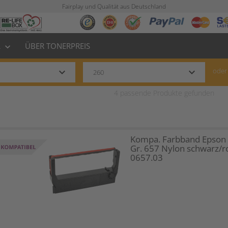
Fairplay und Qualität aus Deutschland
L
ÜBER TONERPREIS
keyboard_arrow_down
keyboard_arrow_down
keyboard_arrow_down
oder
4
passende Produkte gefunden
Kompa. Farbband Epson
Gr. 657 Nylon schwarz/r
0657.03