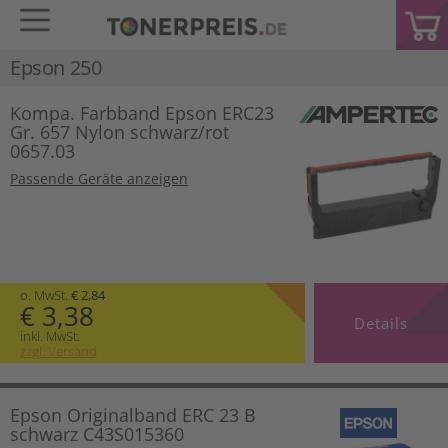
Epson 250
Kompa. Farbband Epson ERC23
Gr. 657 Nylon schwarz/rot
0657.03
Passende Geräte anzeigen
o. MwSt.
€ 2,84
€ 3,38
Details
inkl. MwSt.
zzgl. Versand
Epson Originalband ERC 23 B
schwarz C43S015360