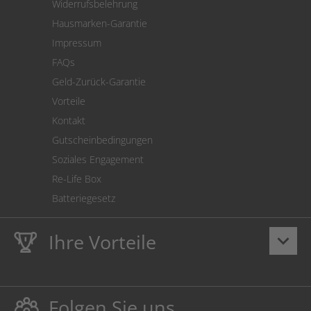
Widerrufsbelehrung
SEPA-Lastschrift
Hausmarken-Garantie
Versandkostenrechner
Impressum
Cookie Einstellungen
FAQs
Geld-Zurück-Garantie
Vorteile
Kontakt
Gutscheinbedingungen
Soziales Engagement
Re-Life Box
Batteriegesetz
Ihre Vorteile
keyboard_arrow_down
Lebenslange
Hausmarke Garantie
auf Toner und Tinte
schützt auch Ihren Drucker.
Folgen Sie uns