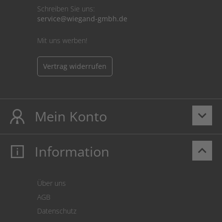
Schreiben Sie uns:
service@wiegand-gmbh.de
Mit uns werben!
Vertrag widerrufen
Mein Konto
keyboard_arrow_down
Information
keyboard_arrow_up
Mein Konto
Login
Warenkorb
Über uns
Zahlung
AGB
Versand
Datenschutz
Warenrücksendung