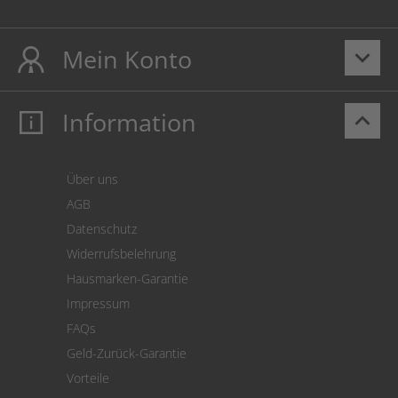
Mein Konto
keyboard_arrow_down
Information
keyboard_arrow_up
Mein Konto
Login
Warenkorb
Über uns
Zahlung
AGB
Versand
Datenschutz
Warenrücksendung
Widerrufsbelehrung
SEPA-Lastschrift
Hausmarken-Garantie
Versandkostenrechner
Impressum
Cookie Einstellungen
FAQs
Geld-Zurück-Garantie
Vorteile