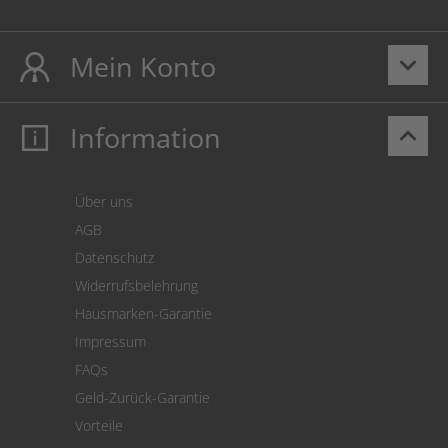
Mein Konto
keyboard_arrow_down
Information
keyboard_arrow_up
Mein Konto
Login
Warenkorb
Über uns
Zahlung
AGB
Versand
Datenschutz
Warenrücksendung
Widerrufsbelehrung
SEPA-Lastschrift
Hausmarken-Garantie
Versandkostenrechner
Impressum
Cookie Einstellungen
FAQs
Geld-Zurück-Garantie
Vorteile