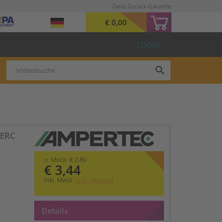
Geld-Zurück-Garantie
€ 0,00
LOGIN
search
 ERC
o. MwSt. € 2,89
€ 3,44
inkl. MwSt.
zzgl. Versand
Details