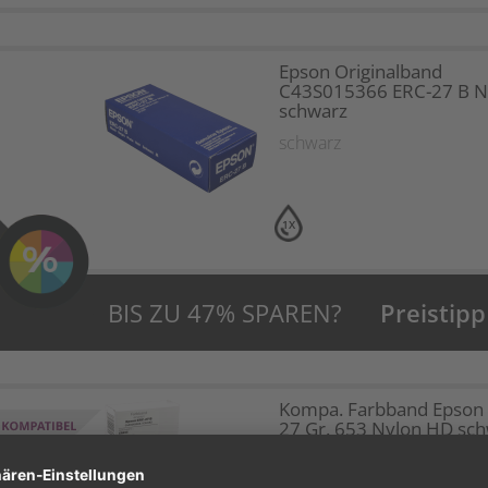
Epson Originalband
C43S015366 ERC-27 B N
schwarz
schwarz
1X
BIS ZU 47% SPAREN?
Preistipp
Kompa. Farbband Epson
27 Gr. 653 Nylon HD sc
0653.02
schwarz