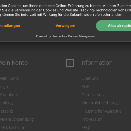
1X
ein Konto
Information
Mein Konto
Über uns
Login
AGB
Warenkorb
Datenschutz
Zahlung
Widerrufsbelehrung
Versand
Hausmarken-Garantie
Warenrücksendung
Impressum
SEPA-Lastschrift
FAQs