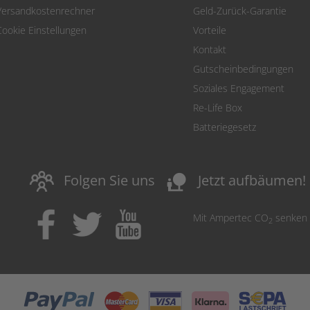
Versandkostenrechner
Geld-Zurück-Garantie
Cookie Einstellungen
Vorteile
Kontakt
Gutscheinbedingungen
Soziales Engagement
Re-Life Box
Batteriegesetz
nature_people
Folgen Sie uns
Jetzt aufbäumen!
Mit Ampertec CO
senken
2