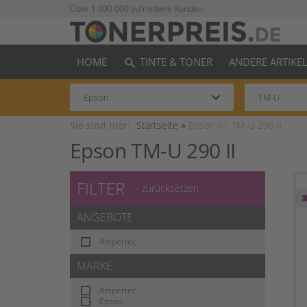
Über 1.000.000 zufriedene Kunden
HOME
TINTE & TONER
ANDERE ARTIKE
search
keyboard_arrow_down
Sie sind hier:
Startseite
»
Epson >>
TM-U 290 II
Epson TM-U 290 II
FILTER
- zurücksetzen
ANGEBOTE
Ampertec
MARKE
Ampertec
Epson