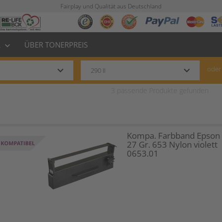
Fairplay und Qualität aus Deutschland
L
ÜBER TONERPREIS
keyboard_arrow_down
keyboard_arrow_down
keyboard_arrow_down
oder
3
passende Produkte gefunden
Kompa. Farbband Epson
27 Gr. 653 Nylon violett
0653.01