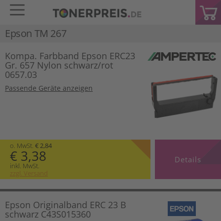
Epson TM 267
Kompa. Farbband Epson ERC23
Gr. 657 Nylon schwarz/rot
0657.03
Passende Geräte anzeigen
o. MwSt.
€ 2,84
€ 3,38
Details
inkl. MwSt.
zzgl. Versand
Epson Originalband ERC 23 B
schwarz C43S015360