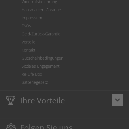
Widerrufsbelehrung
SEPA-Lastschrift
Hausmarken-Garantie
Versandkostenrechner
Impressum
Cookie Einstellungen
FAQs
Geld-Zurück-Garantie
Vorteile
Kontakt
Gutscheinbedingungen
Soziales Engagement
Re-Life Box
Batteriegesetz
Ihre Vorteile
keyboard_arrow_down
Lebenslange
Hausmarke Garantie
auf Toner und Tinte
schützt auch Ihren Drucker.
Folgen Sie uns