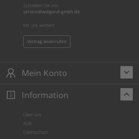
Schreiben Sie uns:
service@wiegand-gmbh.de
Mit uns werben!
Vertrag widerrufen
Mein Konto
keyboard_arrow_down
Information
keyboard_arrow_up
Mein Konto
Login
Warenkorb
Über uns
Zahlung
AGB
Versand
Datenschutz
Warenrücksendung