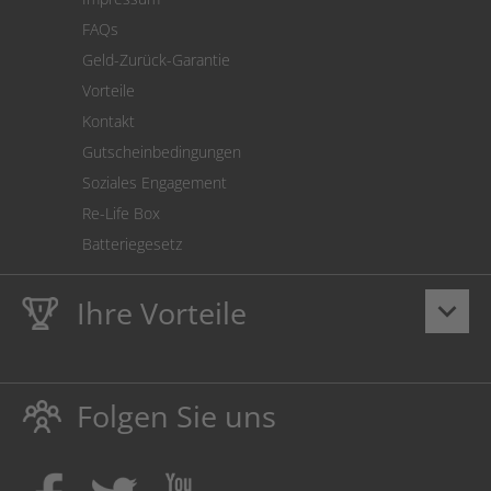
Cookie Einstellungen
FAQs
Geld-Zurück-Garantie
Vorteile
Kontakt
Gutscheinbedingungen
Soziales Engagement
Re-Life Box
Batteriegesetz
Ihre Vorteile
keyboard_arrow_down
Lebenslange
Hausmarke Garantie
auf Toner und Tinte
schützt auch Ihren Drucker.
Folgen Sie uns
Umweltfreundlich dadurch Abfallvermeidung.
Kaufen Sie Tinte & Toner ruhig da, wo Ihre Kinder einen