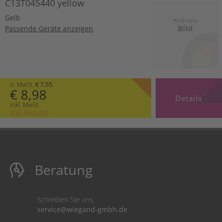
C13T045440 yellow
Gelb
Passende Geräte anzeigen
o. MwSt.
€ 7,55
€ 8,98
Details
inkl. MwSt.
zzgl. Versand
Beratung
Schreiben Sie uns:
service@wiegand-gmbh.de