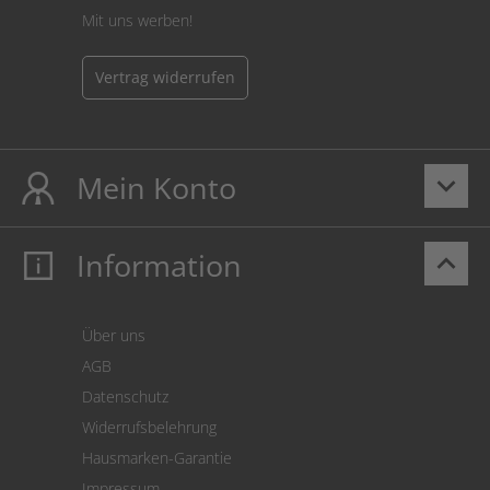
Mit uns werben!
Vertrag widerrufen
Mein Konto
keyboard_arrow_down
Information
keyboard_arrow_up
Mein Konto
Login
Warenkorb
Über uns
Zahlung
AGB
Versand
Datenschutz
Warenrücksendung
Widerrufsbelehrung
SEPA-Lastschrift
Hausmarken-Garantie
Versandkostenrechner
Impressum