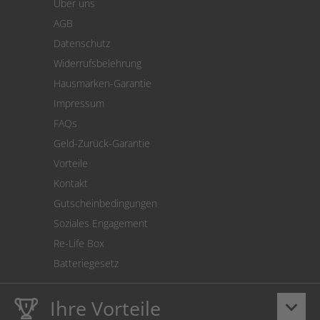
Über uns
Zahlung
AGB
Versand
Datenschutz
Warenrücksendung
Widerrufsbelehrung
SEPA-Lastschrift
Hausmarken-Garantie
Versandkostenrechner
Impressum
Cookie Einstellungen
FAQs
Geld-Zurück-Garantie
Vorteile
Kontakt
Gutscheinbedingungen
Soziales Engagement
Re-Life Box
Batteriegesetz
Ihre Vorteile
keyboard_arrow_down