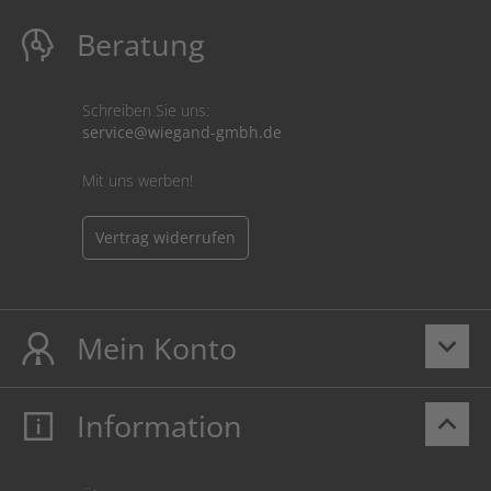
Beratung
Schreiben Sie uns:
service@wiegand-gmbh.de
Mit uns werben!
Vertrag widerrufen
Mein Konto
keyboard_arrow_down
Information
keyboard_arrow_up
Mein Konto
Login
Warenkorb