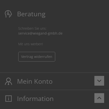
Beratung
Schreiben Sie uns:
service@wiegand-gmbh.de
Mit uns werben!
Vertrag widerrufen
Mein Konto
keyboard_arrow_down
Information
keyboard_arrow_up
Mein Konto
Login