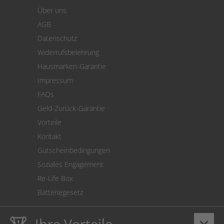
Warenkorb
Über uns
Zahlung
AGB
Versand
Datenschutz
Warenrücksendung
Widerrufsbelehrung
SEPA-Lastschrift
Hausmarken-Garantie
Versandkostenrechner
Impressum
Cookie Einstellungen
FAQs
Geld-Zurück-Garantie
Vorteile
Kontakt
Gutscheinbedingungen
Soziales Engagement
Re-Life Box
Batteriegesetz
Ihre Vorteile
keyboard_arrow_down