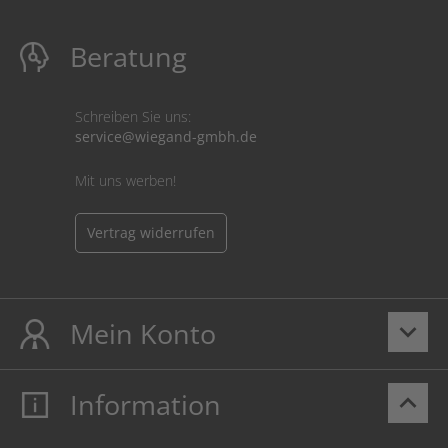
Beratung
Schreiben Sie uns:
service@wiegand-gmbh.de
Mit uns werben!
Vertrag widerrufen
Mein Konto
keyboard_arrow_down
Information
keyboard_arrow_up
Mein Konto
Login