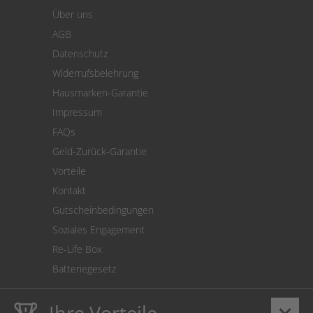
Warenkorb
Über uns
Zahlung
AGB
Versand
Datenschutz
Warenrücksendung
Widerrufsbelehrung
SEPA-Lastschrift
Hausmarken-Garantie
Versandkostenrechner
Impressum
Cookie Einstellungen
FAQs
Geld-Zurück-Garantie
Vorteile
Kontakt
Gutscheinbedingungen
Soziales Engagement
Re-Life Box
Batteriegesetz
Ihre Vorteile
keyboard_arrow_down