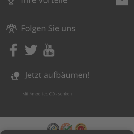
Lebenslange
Hausmarke Garantie
auf Toner und Tinte
schützt auch Ihren Drucker.
Folgen Sie uns
Umweltfreundlich dadurch Abfallvermeidung.
Kaufen Sie Tinte & Toner ruhig da, wo Ihre Kinder einen
Ausbildungsplatz bekommen!
Sicherung deutscher Produktionsstandorte.
Kosten senken, Ressourcen schonen.
Jetzt aufbäumen!
nature_people
Mit Ampertec CO
senken
2