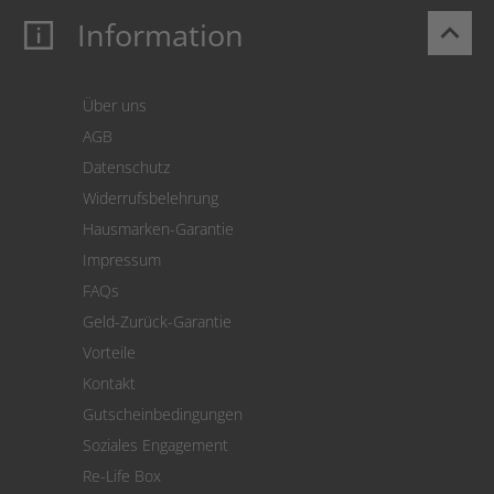
Information
keyboard_arrow_up
Mein Konto
Login
Warenkorb
Über uns
Zahlung
AGB
Versand
Datenschutz
Warenrücksendung
Widerrufsbelehrung
SEPA-Lastschrift
Hausmarken-Garantie
Versandkostenrechner
Impressum
Cookie Einstellungen
FAQs
Geld-Zurück-Garantie
Vorteile
Kontakt
Gutscheinbedingungen
Soziales Engagement
Re-Life Box