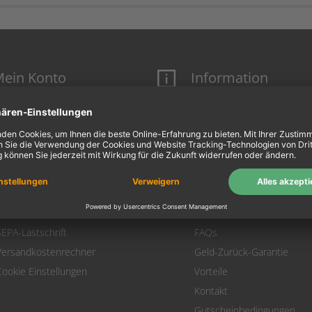
ein Konto
Information
Mein Konto
Über uns
Login
AGB
Warenkorb
Datenschutz
Zahlung
Widerrufsbelehrung
Versand
Hausmarken-Garantie
Warenrücksendung
Impressum
SEPA-Lastschrift
FAQs
Versandkostenrechner
Geld-Zurück-Garantie
Cookie Einstellungen
Vorteile
Kontakt
Gutscheinbedingungen