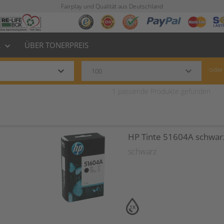
Fairplay und Qualität aus Deutschland
L
ÜBER TONERPREIS
keyboard_arrow_down
keyboard_arrow_down
keyboard_arrow_down
oder
1
passende Produkte gefunden
HP Tinte 51604A schwar
schwarz
1X