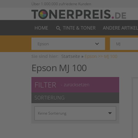
Über 1.000.000 zufriedene Kunden
HOME
TINTE & TONER
ANDERE ARTIKE
search
keyboard_arrow_down
Sie sind hier:
Startseite
»
Epson >>
MJ 100
Epson MJ 100
FILTER
- zurücksetzen
SORTIERUNG