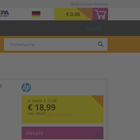
Geld-Zurück-Garantie
€ 0,00
LOGIN
search
z
o. MwSt. € 15,96
€ 18,99
inkl. MwSt.
zzgl. Versand
Details