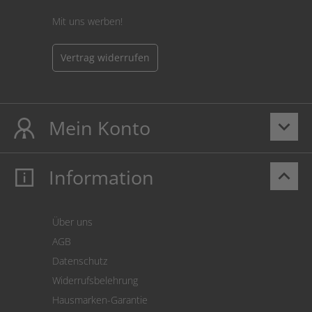
Mit uns werben!
Vertrag widerrufen
Mein Konto
keyboard_arrow_down
Information
keyboard_arrow_up
Mein Konto
Login
Warenkorb
Über uns
Zahlung
AGB
Versand
Datenschutz
Warenrücksendung
Widerrufsbelehrung
SEPA-Lastschrift
Hausmarken-Garantie
Versandkostenrechner