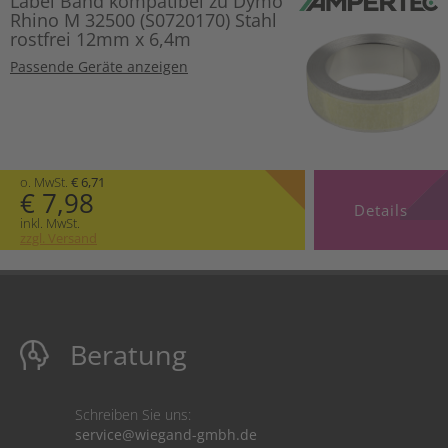
Label Band kompatibel zu Dymo
Rhino M 32500 (S0720170) Stahl
rostfrei 12mm x 6,4m
Passende Geräte anzeigen
o. MwSt.
€ 6,71
€ 7,98
Details
inkl. MwSt.
zzgl. Versand
Beratung
Schreiben Sie uns:
service@wiegand-gmbh.de