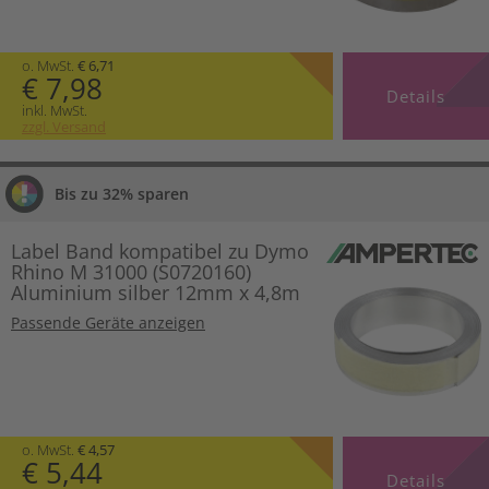
o. MwSt.
€ 6,71
€ 7,98
Details
inkl. MwSt.
zzgl. Versand
Bis zu 32% sparen
Label Band kompatibel zu Dymo
Rhino M 31000 (S0720160)
Aluminium silber 12mm x 4,8m
Passende Geräte anzeigen
o. MwSt.
€ 4,57
€ 5,44
Details