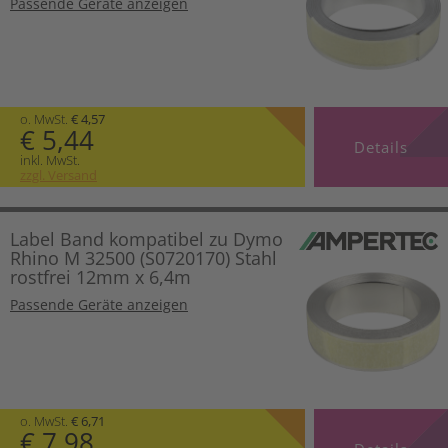
Passende Geräte anzeigen
o. MwSt.
€ 4,57
€ 5,44
Details
inkl. MwSt.
zzgl. Versand
Label Band kompatibel zu Dymo
Rhino M 32500 (S0720170) Stahl
rostfrei 12mm x 6,4m
Passende Geräte anzeigen
o. MwSt.
€ 6,71
€ 7,98