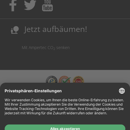
Ausbildungsplatz bekommen!
Sicherung deutscher Produktionsstandorte.
Kosten senken, Ressourcen schonen.
Jetzt aufbäumen!
nature_people
Mit Ampertec CO
senken
2