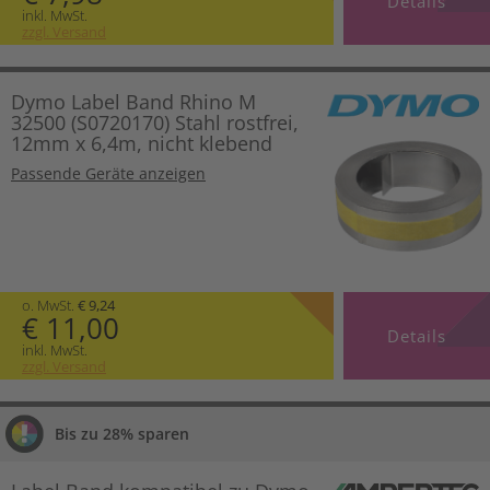
Details
inkl. MwSt.
zzgl. Versand
Dymo Label Band Rhino M
32500 (S0720170) Stahl rostfrei,
12mm x 6,4m, nicht klebend
Passende Geräte anzeigen
o. MwSt.
€ 9,24
€ 11,00
Details
inkl. MwSt.
zzgl. Versand
Bis zu 28% sparen