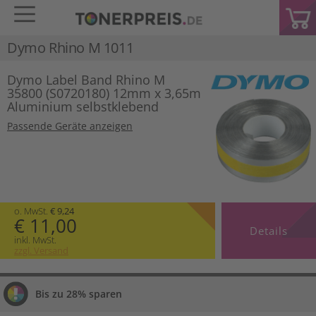
Dymo Rhino M 1011
Dymo Label Band Rhino M
35800 (S0720180) 12mm x 3,65m
Aluminium selbstklebend
Passende Geräte anzeigen
o. MwSt.
€ 9,24
€ 11,00
Details
inkl. MwSt.
zzgl. Versand
Bis zu 28% sparen