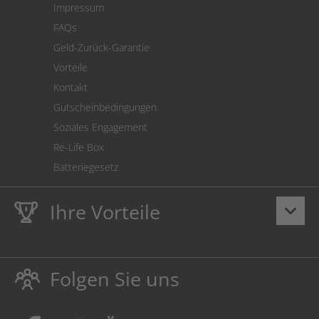
Impressum
Cookie Einstellungen
FAQs
Geld-Zurück-Garantie
Vorteile
Kontakt
Gutscheinbedingungen
Soziales Engagement
Re-Life Box
Batteriegesetz
Ihre Vorteile
keyboard_arrow_down
Lebenslange
Hausmarke Garantie
auf Toner und Tinte
schützt auch Ihren Drucker.
Folgen Sie uns
Umweltfreundlich dadurch Abfallvermeidung.
Kaufen Sie Tinte & Toner ruhig da, wo Ihre Kinder einen