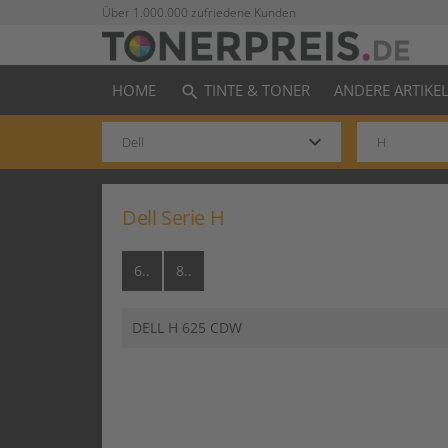
Über 1.000.000 zufriedene Kunden
HOME
TINTE & TONER
ANDERE ARTIKE
search
keyboard_arrow_down
Dell Serie H
6..
8..
DELL H 625 CDW