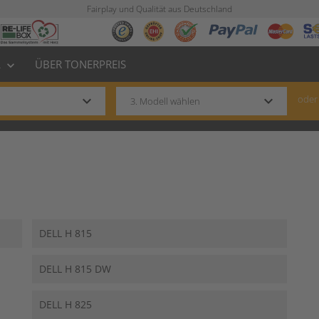
Fairplay und Qualität aus Deutschland
L
ÜBER TONERPREIS
keyboard_arrow_down
keyboard_arrow_down
keyboard_arrow_down
oder
DELL H 815
DELL H 815 DW
DELL H 825