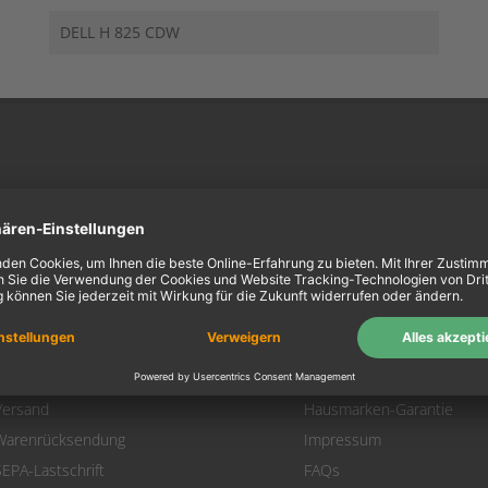
DELL H 825 CDW
ein Konto
Information
Mein Konto
Über uns
Login
AGB
Warenkorb
Datenschutz
Zahlung
Widerrufsbelehrung
Versand
Hausmarken-Garantie
Warenrücksendung
Impressum
SEPA-Lastschrift
FAQs