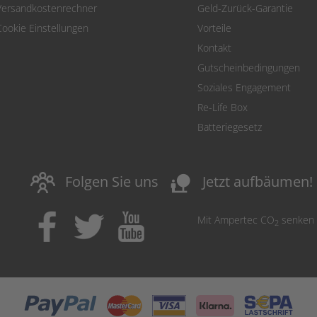
Versandkostenrechner
Geld-Zurück-Garantie
Cookie Einstellungen
Vorteile
Kontakt
Gutscheinbedingungen
Soziales Engagement
Re-Life Box
Batteriegesetz
nature_people
Folgen Sie uns
Jetzt aufbäumen!
Mit Ampertec CO
senken
2