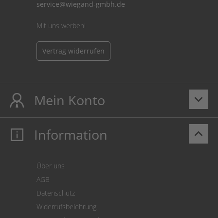
service@wiegand-gmbh.de
Mit uns werben!
Vertrag widerrufen
Mein Konto
keyboard_arrow_down
Information
keyboard_arrow_up
Mein Konto
Login
Warenkorb
Über uns
Zahlung
AGB
Versand
Datenschutz
Warenrücksendung
Widerrufsbelehrung
SEPA-Lastschrift