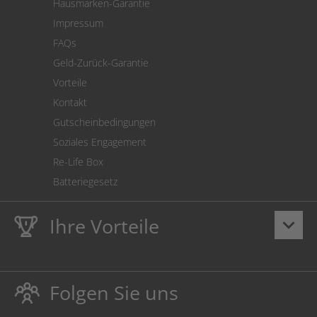
Hausmarken-Garantie
Versandkostenrechner
Impressum
Cookie Einstellungen
FAQs
Geld-Zurück-Garantie
Vorteile
Kontakt
Gutscheinbedingungen
Soziales Engagement
Re-Life Box
Batteriegesetz
Ihre Vorteile
keyboard_arrow_down
Lebenslange
Hausmarke Garantie
auf Toner und Tinte
schützt auch Ihren Drucker.
Folgen Sie uns
Umweltfreundlich dadurch Abfallvermeidung.