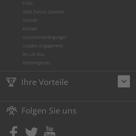
FAQs
Geld-Zurück-Garantie
Vorteile
Kontakt
Gutscheinbedingungen
Soziales Engagement
Re-Life Box
Batteriegesetz
Ihre Vorteile
keyboard_arrow_down
Lebenslange
Hausmarke Garantie
auf Toner und Tinte
schützt auch Ihren Drucker.
Folgen Sie uns
Umweltfreundlich dadurch Abfallvermeidung.
Kaufen Sie Tinte & Toner ruhig da, wo Ihre Kinder einen
Ausbildungsplatz bekommen!