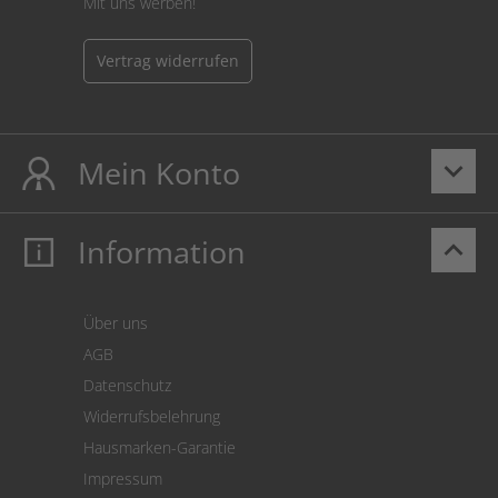
Mit uns werben!
Vertrag widerrufen
Mein Konto
keyboard_arrow_down
Information
keyboard_arrow_up
Mein Konto
Login
Warenkorb
Über uns
Zahlung
AGB
Versand
Datenschutz
Warenrücksendung
Widerrufsbelehrung
SEPA-Lastschrift
Hausmarken-Garantie
Versandkostenrechner
Impressum
Cookie Einstellungen