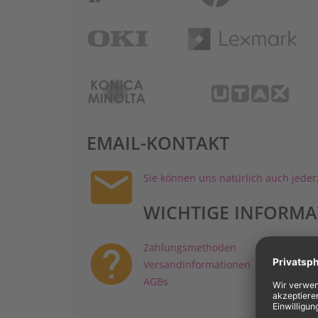
OKI
Lex
KONICA MINOLTA
EMAIL-KONTAKT
email
Sie können uns natürlich auch jederze
WICHTIGE INFORM
help
Zahlungsmethoden
Versandinformationen
AGBs