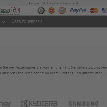
Fairplay und Qualität aus Deutschland
L
ÜBER TONERPREIS
keyboard_arrow_down
 Sie per Texteingabe. Sie können uns, falls Sie Unterstützung benö
zu unseren Produkten oder zum Bestellvorgang und unterstützen S
Brother
Kyocera
Sam