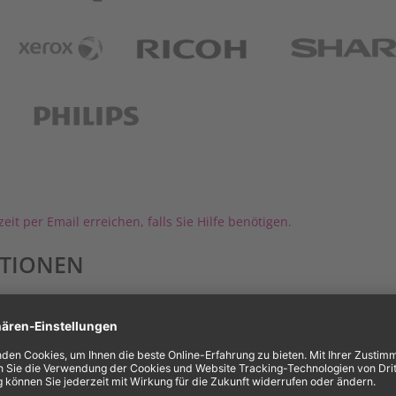
mark
XEROX
RICOH
UTAX
PHILIPS
it per Email erreichen, falls Sie Hilfe benötigen.
ATIONEN