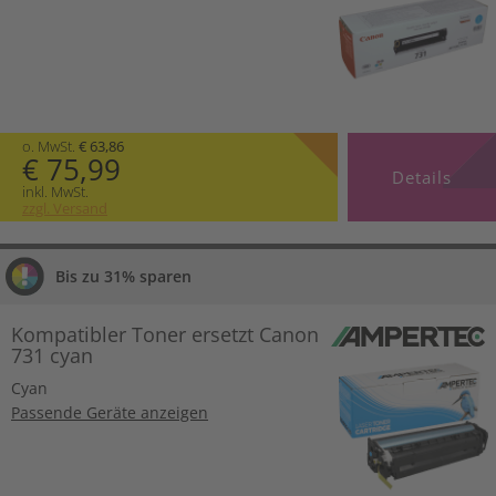
o. MwSt.
€ 63,86
€ 75,99
Details
inkl. MwSt.
zzgl. Versand
Bis zu 31% sparen
Kompatibler Toner ersetzt Canon
731 cyan
Cyan
Passende Geräte anzeigen