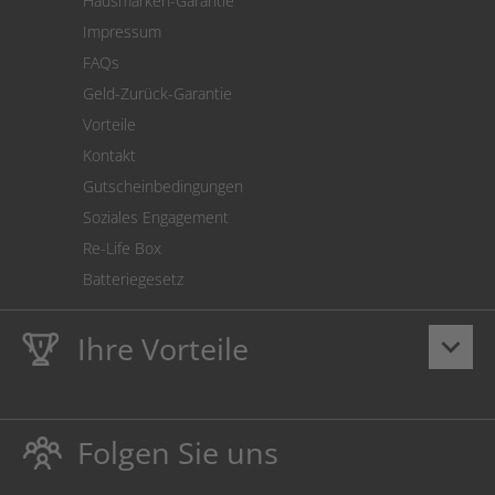
Hausmarken-Garantie
Versandkostenrechner
Impressum
Cookie Einstellungen
FAQs
Geld-Zurück-Garantie
Vorteile
Kontakt
Gutscheinbedingungen
Soziales Engagement
Re-Life Box
Batteriegesetz
Ihre Vorteile
keyboard_arrow_down
Lebenslange
Hausmarke Garantie
auf Toner und Tinte
schützt auch Ihren Drucker.
Folgen Sie uns
Umweltfreundlich dadurch Abfallvermeidung.