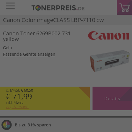
Canon Color imageCLASS LBP-7110 cw
Canon Toner 6269B002 731
yellow
Gelb
Passende Geräte anzeigen
o. MwSt.
€ 60,50
€ 71,99
Details
inkl. MwSt.
zzgl. Versand
Bis zu 31% sparen