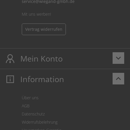
service@wiegand-gmbh.de
Mit uns werben!
Vertrag widerrufen
Mein Konto
keyboard_arrow_down
Information
keyboard_arrow_up
Mein Konto
Login
Warenkorb
Über uns
Zahlung
AGB
Versand
Datenschutz
Warenrücksendung
Widerrufsbelehrung
SEPA-Lastschrift