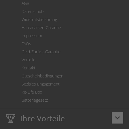
AGB
Versand
Datenschutz
Warenrücksendung
Widerrufsbelehrung
SEPA-Lastschrift
Hausmarken-Garantie
Versandkostenrechner
Impressum
Cookie Einstellungen
FAQs
Geld-Zurück-Garantie
Vorteile
Kontakt
Gutscheinbedingungen
Soziales Engagement
Re-Life Box
Batteriegesetz
Ihre Vorteile
keyboard_arrow_down