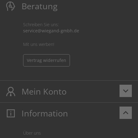
Beratung
Schreiben Sie uns:
service@wiegand-gmbh.de
Mit uns werben!
Vertrag widerrufen
Mein Konto
keyboard_arrow_down
Information
keyboard_arrow_up
Mein Konto
Login
Warenkorb
Über uns
Zahlung